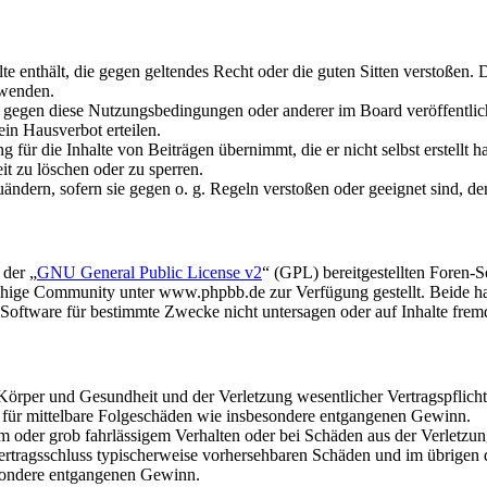
alte enthält, die gegen geltendes Recht oder die guten Sitten verstoßen. 
rwenden.
n gegen diese Nutzungsbedingungen oder anderer im Board veröffentli
in Hausverbot erteilen.
für die Inhalte von Beiträgen übernimmt, die er nicht selbst erstellt 
it zu löschen oder zu sperren.
uändern, sofern sie gegen o. g. Regeln verstoßen oder geeignet sind, 
 der „
GNU General Public License v2
“ (GPL) bereitgestellten Foren
hige Community unter www.phpbb.de zur Verfügung gestellt. Beide hab
oftware für bestimmte Zwecke nicht untersagen oder auf Inhalte frem
rper und Gesundheit und der Verletzung wesentlicher Vertragspflichten
ch für mittelbare Folgeschäden wie insbesondere entgangenen Gewinn.
em oder grob fahrlässigem Verhalten oder bei Schäden aus der Verletz
i Vertragsschluss typischerweise vorhersehbaren Schäden und im übrigen
besondere entgangenen Gewinn.