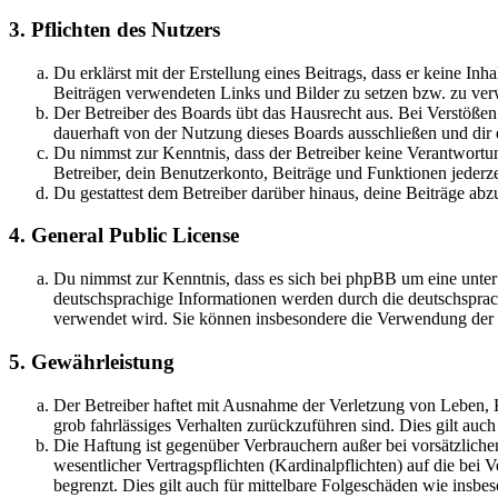
3. Pflichten des Nutzers
Du erklärst mit der Erstellung eines Beitrags, dass er keine Inh
Beiträgen verwendeten Links und Bilder zu setzen bzw. zu ve
Der Betreiber des Boards übt das Hausrecht aus. Bei Verstöße
dauerhaft von der Nutzung dieses Boards ausschließen und dir e
Du nimmst zur Kenntnis, dass der Betreiber keine Verantwortung 
Betreiber, dein Benutzerkonto, Beiträge und Funktionen jederze
Du gestattest dem Betreiber darüber hinaus, deine Beiträge abz
4. General Public License
Du nimmst zur Kenntnis, dass es sich bei phpBB um eine unter
deutschsprachige Informationen werden durch die deutschsprac
verwendet wird. Sie können insbesondere die Verwendung der S
5. Gewährleistung
Der Betreiber haftet mit Ausnahme der Verletzung von Leben, Kö
grob fahrlässiges Verhalten zurückzuführen sind. Dies gilt au
Die Haftung ist gegenüber Verbrauchern außer bei vorsätzlich
wesentlicher Vertragspflichten (Kardinalpflichten) auf die be
begrenzt. Dies gilt auch für mittelbare Folgeschäden wie ins