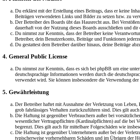
Du erklärst mit der Erstellung eines Beitrags, dass er keine Inh
Beiträgen verwendeten Links und Bilder zu setzen bzw. zu ve
Der Betreiber des Boards übt das Hausrecht aus. Bei Verstöße
dauerhaft von der Nutzung dieses Boards ausschließen und dir e
Du nimmst zur Kenntnis, dass der Betreiber keine Verantwortung 
Betreiber, dein Benutzerkonto, Beiträge und Funktionen jederze
Du gestattest dem Betreiber darüber hinaus, deine Beiträge abz
4. General Public License
Du nimmst zur Kenntnis, dass es sich bei phpBB um eine unter
deutschsprachige Informationen werden durch die deutschsprac
verwendet wird. Sie können insbesondere die Verwendung der S
5. Gewährleistung
Der Betreiber haftet mit Ausnahme der Verletzung von Leben, Kö
grob fahrlässiges Verhalten zurückzuführen sind. Dies gilt au
Die Haftung ist gegenüber Verbrauchern außer bei vorsätzlich
wesentlicher Vertragspflichten (Kardinalpflichten) auf die be
begrenzt. Dies gilt auch für mittelbare Folgeschäden wie ins
Die Haftung ist gegenüber Unternehmern außer bei der Verletzu
typischerweise vorhersehbaren Schäden und im Übrigen der Höh