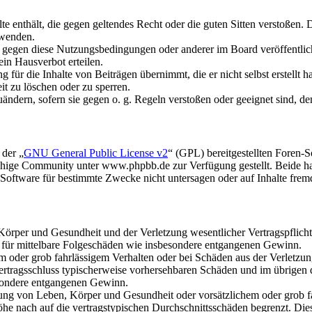
alte enthält, die gegen geltendes Recht oder die guten Sitten verstoßen. 
rwenden.
n gegen diese Nutzungsbedingungen oder anderer im Board veröffentli
in Hausverbot erteilen.
für die Inhalte von Beiträgen übernimmt, die er nicht selbst erstellt 
it zu löschen oder zu sperren.
uändern, sofern sie gegen o. g. Regeln verstoßen oder geeignet sind, 
 der „
GNU General Public License v2
“ (GPL) bereitgestellten Foren
hige Community unter www.phpbb.de zur Verfügung gestellt. Beide hab
oftware für bestimmte Zwecke nicht untersagen oder auf Inhalte frem
rper und Gesundheit und der Verletzung wesentlicher Vertragspflichten
ch für mittelbare Folgeschäden wie insbesondere entgangenen Gewinn.
em oder grob fahrlässigem Verhalten oder bei Schäden aus der Verletz
i Vertragsschluss typischerweise vorhersehbaren Schäden und im übrigen
besondere entgangenen Gewinn.
ng von Leben, Körper und Gesundheit oder vorsätzlichem oder grob fah
e nach auf die vertragstypischen Durchschnittsschäden begrenzt. Dies