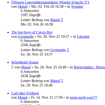
Öffnung Lagerstättensammlung Wismut Schacht 371
von
Mannl
»
Mo. 02. Feb 26 16:38
» in
Termine
0
Antworten
2397
Zugriffe
Letzter Beitrag
von
Mannl
Mo. 02. Feb 26 16:38
The lost boys of Carvis Bay
von
Geomartin
»
So. 30. Nov 25 10:57
» in
Literatur
0
Antworten
2596
Zugriffe
Letzter Beitrag
von
Geomartin
So. 30. Nov 25 10:57
Störmthaler Kanal
von
Mannl
»
Sa. 29. Nov 25 10:49
» in
Bergschäden - Bergs
0
Antworten
2638
Zugriffe
Letzter Beitrag
von
Mannl
Sa. 29. Nov 25 10:49
Lied über Freiberg
von
Mannl
»
Fr. 14. Nov 25 17:39
» in
sonst noch was???
0
Antworten