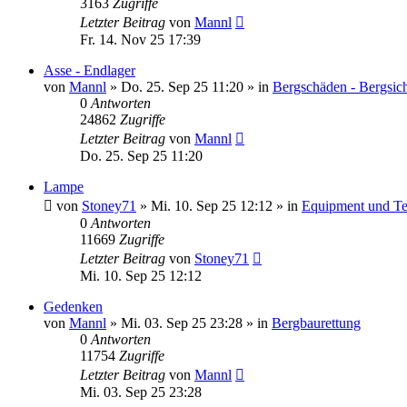
3163
Zugriffe
Letzter Beitrag
von
Mannl
Fr. 14. Nov 25 17:39
Asse - Endlager
von
Mannl
»
Do. 25. Sep 25 11:20
» in
Bergschäden - Bergsic
0
Antworten
24862
Zugriffe
Letzter Beitrag
von
Mannl
Do. 25. Sep 25 11:20
Lampe
von
Stoney71
»
Mi. 10. Sep 25 12:12
» in
Equipment und Te
0
Antworten
11669
Zugriffe
Letzter Beitrag
von
Stoney71
Mi. 10. Sep 25 12:12
Gedenken
von
Mannl
»
Mi. 03. Sep 25 23:28
» in
Bergbaurettung
0
Antworten
11754
Zugriffe
Letzter Beitrag
von
Mannl
Mi. 03. Sep 25 23:28