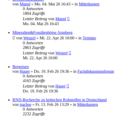
von
Mannl
»
Mo. 04. Mai 26 16:43
» in
Mitteilungen
0
Antworten
1804
Zugriffe
Letzter Beitrag
von
Mannl
Mo. 04. Mai 26 16:43
Mineralien&Fossilienbörse Arnsberg
von
Wenzel
»
Mi. 22. Apr 26 10:00
» in
Termine
0
Antworten
2863
Zugriffe
Letzter Beitrag
von
Wenzel
Mi. 22. Apr 26 10:00
Bergeisen
von
Hauer
»
Do. 19. Feb 26 19:36
» in
Fachdiskussionsforum
0
Antworten
4165
Zugriffe
Letzter Beitrag
von
Hauer
Do. 19. Feb 26 19:36
RND-Recherche zu kritischen Rohstoffen in Deutschland
von
jsachse
»
Fr. 13. Feb 26 13:29
» in
Mitteilungen
0
Antworten
2232
Zugriffe