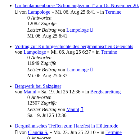
Grubenlampenbörse "Schon angezünd't" am 16. November 20
von
Lampologe
»
Mi. 06. Aug 25 6:41
» in
Termine
0
Antworten
12082
Zugriffe
Letzter Beitrag
von
Lampologe
Mi. 06. Aug 25 6:41
Vortrag zur Kulturgeschichte des bergmännischen Geleuchts
von
Lampologe
»
Mi. 06. Aug 25 6:37
» in
Termine
0
Antworten
11949
Zugriffe
Letzter Beitrag
von
Lampologe
Mi. 06. Aug 25 6:37
Bergwerk bei Salzgitter
von
Mannl
»
Sa. 19. Jul 25 12:36
» in
Bergbaurettung
0
Antworten
12507
Zugriffe
Letzter Beitrag
von
Mannl
Sa. 19. Jul 25 12:36
Bergmännisches Treffen zum Harzfest in Hüttenrode
von
Claudia S.
»
Mo. 23. Jun 25 22:10
» in
Termine
0
Antworten