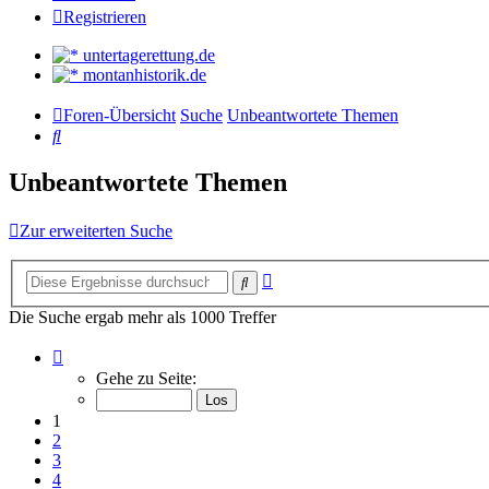
Registrieren
untertagerettung.de
montanhistorik.de
Foren-Übersicht
Suche
Unbeantwortete Themen
Suche
Unbeantwortete Themen
Zur erweiterten Suche
Erweiterte
Suche
Suche
Die Suche ergab mehr als 1000 Treffer
Seite
1
Gehe zu Seite:
von
34
1
2
3
4