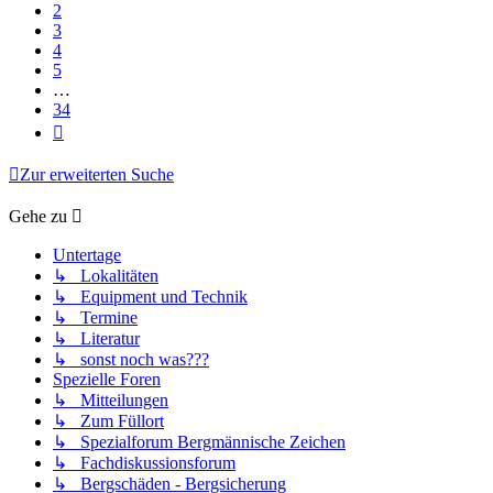
2
3
4
5
…
34
Nächste
Zur erweiterten Suche
Gehe zu
Untertage
↳ Lokalitäten
↳ Equipment und Technik
↳ Termine
↳ Literatur
↳ sonst noch was???
Spezielle Foren
↳ Mitteilungen
↳ Zum Füllort
↳ Spezialforum Bergmännische Zeichen
↳ Fachdiskussionsforum
↳ Bergschäden - Bergsicherung