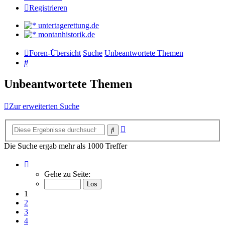
Registrieren
untertagerettung.de
montanhistorik.de
Foren-Übersicht
Suche
Unbeantwortete Themen
Suche
Unbeantwortete Themen
Zur erweiterten Suche
Erweiterte
Suche
Suche
Die Suche ergab mehr als 1000 Treffer
Seite
1
Gehe zu Seite:
von
34
1
2
3
4