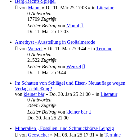
Berg-Rechts-Spiegel
von
Mannl
»
Di. 11. Mär 25 17:03
» in
Literatur
0
Antworten
17709
Zugriffe
Letzter Beitrag
von
Mannl
Di. 11. Mär 25 17:03
Amethyst - Ausstellung in Großalmerode
von
Wenzel
»
Di. 11. Mär 25 9:44
» in
Termine
0
Antworten
21522
Zugriffe
Letzter Beitrag
von
Wenzel
Di. 11. Mär 25 9:44
Im Schatten von Schlägel und Eisen- Neuauflage wegen
Verlagsschließung!
von
kleiner bär
»
Do. 30. Jan 25 21:00
» in
Literatur
0
Antworten
26995
Zugriffe
Letzter Beitrag
von
kleiner bär
Do. 30. Jan 25 21:00
Mineralien-, Fossilien- und Schmuckbörse Leipzig
von
Geosucher
»
Mi. 08. Jan 25 17:31
» in
Termine