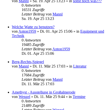
von
Mannl
»
Sa. 19. Apr 25 13:23
» in
sonst noch was???
0
Antworten
16531
Zugriffe
Letzter Beitrag
von
Mannl
Sa. 19. Apr 25 13:23
Welche Watte zu benutzen?
von
Anton1959
»
Di. 01. Apr 25 15:06
» in
Equipment und
Technik
0
Antworten
19485
Zugriffe
Letzter Beitrag
von
Anton1959
Di. 01. Apr 25 15:06
Berg-Rechts-Spiegel
von
Mannl
»
Di. 11. Mär 25 17:03
» in
Literatur
0
Antworten
17684
Zugriffe
Letzter Beitrag
von
Mannl
Di. 11. Mär 25 17:03
Amethyst - Ausstellung in Großalmerode
von
Wenzel
»
Di. 11. Mär 25 9:44
» in
Termine
0
Antworten
21489
Zugriffe
Letzter Beitrag
von
Wenzel