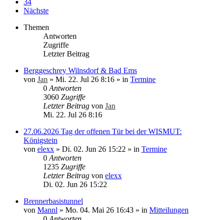
34
Nächste
Themen
Antworten
Zugriffe
Letzter Beitrag
Berggeschrey Wilnsdorf & Bad Ems
von
Jan
»
Mi. 22. Jul 26 8:16
» in
Termine
0
Antworten
3060
Zugriffe
Letzter Beitrag
von
Jan
Mi. 22. Jul 26 8:16
27.06.2026 Tag der offenen Tür bei der WISMUT:
Königstein
von
elexx
»
Di. 02. Jun 26 15:22
» in
Termine
0
Antworten
1235
Zugriffe
Letzter Beitrag
von
elexx
Di. 02. Jun 26 15:22
Brennerbasistunnel
von
Mannl
»
Mo. 04. Mai 26 16:43
» in
Mitteilungen
0
Antworten