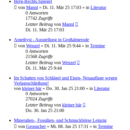
Berg-Rechts-Spiegel
von
Mannl
»
Di. 11. Mär 25 17:03
» in
Literatur
0
Antworten
17742
Zugriffe
Letzter Beitrag
von
Mannl
Di. 11. Mär 25 17:03
Amethyst - Ausstellung in Großalmerode
von
Wenzel
»
Di. 11. Mär 25 9:44
» in
Termine
0
Antworten
21568
Zugriffe
Letzter Beitrag
von
Wenzel
Di. 11. Mär 25 9:44
Im Schatten von Schlägel und Eisen- Neuauflage wegen
Verlagsschließung!
von
kleiner bär
»
Do. 30. Jan 25 21:00
» in
Literatur
0
Antworten
27024
Zugriffe
Letzter Beitrag
von
kleiner bär
Do. 30. Jan 25 21:00
Mineralien-, Fossilien- und Schmuckbörse Leipzig
von
Geosucher
»
Mi. 08. Jan 25 17:31
» in
Termine