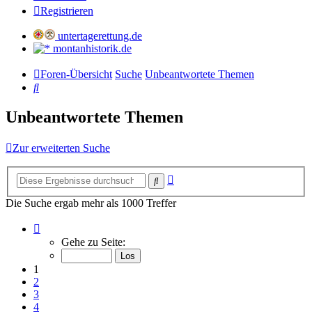
Registrieren
untertagerettung.de
montanhistorik.de
Foren-Übersicht
Suche
Unbeantwortete Themen
Suche
Unbeantwortete Themen
Zur erweiterten Suche
Erweiterte
Suche
Suche
Die Suche ergab mehr als 1000 Treffer
Seite
1
Gehe zu Seite:
von
34
1
2
3
4