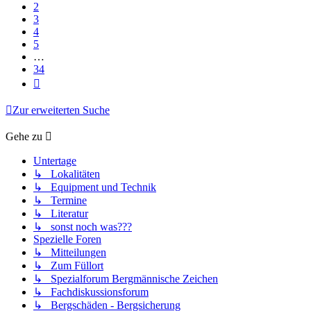
2
3
4
5
…
34
Nächste
Zur erweiterten Suche
Gehe zu
Untertage
↳ Lokalitäten
↳ Equipment und Technik
↳ Termine
↳ Literatur
↳ sonst noch was???
Spezielle Foren
↳ Mitteilungen
↳ Zum Füllort
↳ Spezialforum Bergmännische Zeichen
↳ Fachdiskussionsforum
↳ Bergschäden - Bergsicherung