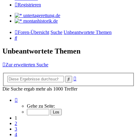
Registrieren
untertagerettung.de
montanhistorik.de
Foren-Übersicht
Suche
Unbeantwortete Themen
Suche
Unbeantwortete Themen
Zur erweiterten Suche
Erweiterte
Suche
Suche
Die Suche ergab mehr als 1000 Treffer
Seite
1
Gehe zu Seite:
von
34
1
2
3
4