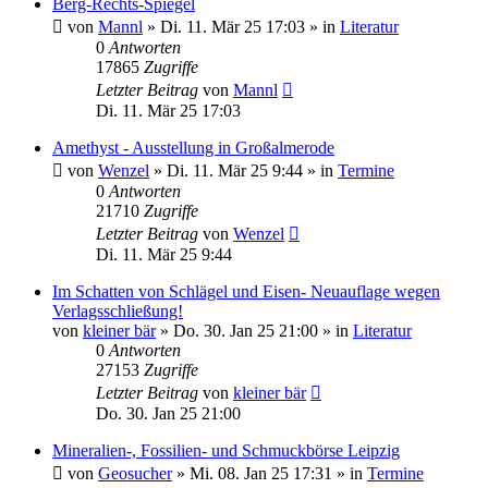
Berg-Rechts-Spiegel
von
Mannl
»
Di. 11. Mär 25 17:03
» in
Literatur
0
Antworten
17865
Zugriffe
Letzter Beitrag
von
Mannl
Di. 11. Mär 25 17:03
Amethyst - Ausstellung in Großalmerode
von
Wenzel
»
Di. 11. Mär 25 9:44
» in
Termine
0
Antworten
21710
Zugriffe
Letzter Beitrag
von
Wenzel
Di. 11. Mär 25 9:44
Im Schatten von Schlägel und Eisen- Neuauflage wegen
Verlagsschließung!
von
kleiner bär
»
Do. 30. Jan 25 21:00
» in
Literatur
0
Antworten
27153
Zugriffe
Letzter Beitrag
von
kleiner bär
Do. 30. Jan 25 21:00
Mineralien-, Fossilien- und Schmuckbörse Leipzig
von
Geosucher
»
Mi. 08. Jan 25 17:31
» in
Termine