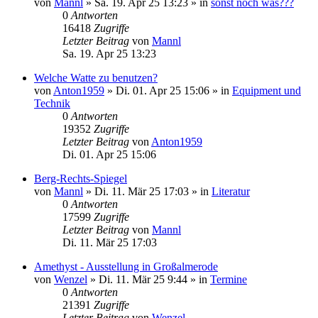
von
Mannl
»
Sa. 19. Apr 25 13:23
» in
sonst noch was???
0
Antworten
16418
Zugriffe
Letzter Beitrag
von
Mannl
Sa. 19. Apr 25 13:23
Welche Watte zu benutzen?
von
Anton1959
»
Di. 01. Apr 25 15:06
» in
Equipment und
Technik
0
Antworten
19352
Zugriffe
Letzter Beitrag
von
Anton1959
Di. 01. Apr 25 15:06
Berg-Rechts-Spiegel
von
Mannl
»
Di. 11. Mär 25 17:03
» in
Literatur
0
Antworten
17599
Zugriffe
Letzter Beitrag
von
Mannl
Di. 11. Mär 25 17:03
Amethyst - Ausstellung in Großalmerode
von
Wenzel
»
Di. 11. Mär 25 9:44
» in
Termine
0
Antworten
21391
Zugriffe
Letzter Beitrag
von
Wenzel