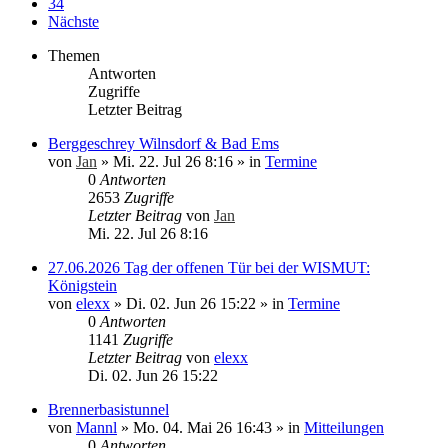
34
Nächste
Themen
Antworten
Zugriffe
Letzter Beitrag
Berggeschrey Wilnsdorf & Bad Ems
von
Jan
»
Mi. 22. Jul 26 8:16
» in
Termine
0
Antworten
2653
Zugriffe
Letzter Beitrag
von
Jan
Mi. 22. Jul 26 8:16
27.06.2026 Tag der offenen Tür bei der WISMUT:
Königstein
von
elexx
»
Di. 02. Jun 26 15:22
» in
Termine
0
Antworten
1141
Zugriffe
Letzter Beitrag
von
elexx
Di. 02. Jun 26 15:22
Brennerbasistunnel
von
Mannl
»
Mo. 04. Mai 26 16:43
» in
Mitteilungen
0
Antworten