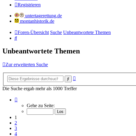
Registrieren
untertagerettung.de
montanhistorik.de
Foren-Übersicht
Suche
Unbeantwortete Themen
Suche
Unbeantwortete Themen
Zur erweiterten Suche
Erweiterte
Suche
Suche
Die Suche ergab mehr als 1000 Treffer
Seite
1
Gehe zu Seite:
von
34
1
2
3
4