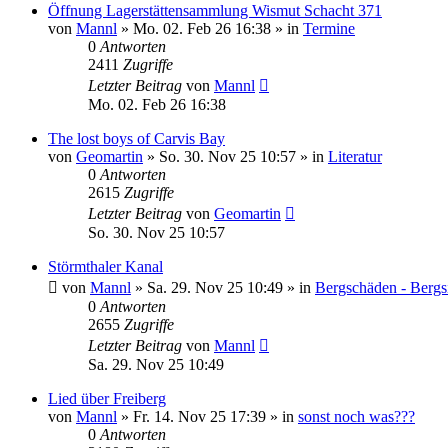
Öffnung Lagerstättensammlung Wismut Schacht 371
von
Mannl
»
Mo. 02. Feb 26 16:38
» in
Termine
0
Antworten
2411
Zugriffe
Letzter Beitrag
von
Mannl
Mo. 02. Feb 26 16:38
The lost boys of Carvis Bay
von
Geomartin
»
So. 30. Nov 25 10:57
» in
Literatur
0
Antworten
2615
Zugriffe
Letzter Beitrag
von
Geomartin
So. 30. Nov 25 10:57
Störmthaler Kanal
von
Mannl
»
Sa. 29. Nov 25 10:49
» in
Bergschäden - Bergs
0
Antworten
2655
Zugriffe
Letzter Beitrag
von
Mannl
Sa. 29. Nov 25 10:49
Lied über Freiberg
von
Mannl
»
Fr. 14. Nov 25 17:39
» in
sonst noch was???
0
Antworten