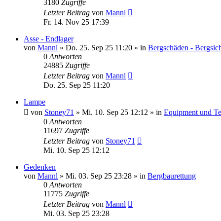
3180
Zugriffe
Letzter Beitrag
von
Mannl
Fr. 14. Nov 25 17:39
Asse - Endlager
von
Mannl
»
Do. 25. Sep 25 11:20
» in
Bergschäden - Bergsic
0
Antworten
24885
Zugriffe
Letzter Beitrag
von
Mannl
Do. 25. Sep 25 11:20
Lampe
von
Stoney71
»
Mi. 10. Sep 25 12:12
» in
Equipment und Te
0
Antworten
11697
Zugriffe
Letzter Beitrag
von
Stoney71
Mi. 10. Sep 25 12:12
Gedenken
von
Mannl
»
Mi. 03. Sep 25 23:28
» in
Bergbaurettung
0
Antworten
11775
Zugriffe
Letzter Beitrag
von
Mannl
Mi. 03. Sep 25 23:28