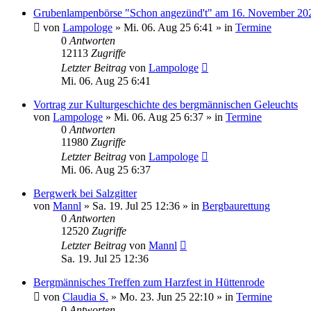
Grubenlampenbörse "Schon angezünd't" am 16. November 20
von
Lampologe
»
Mi. 06. Aug 25 6:41
» in
Termine
0
Antworten
12113
Zugriffe
Letzter Beitrag
von
Lampologe
Mi. 06. Aug 25 6:41
Vortrag zur Kulturgeschichte des bergmännischen Geleuchts
von
Lampologe
»
Mi. 06. Aug 25 6:37
» in
Termine
0
Antworten
11980
Zugriffe
Letzter Beitrag
von
Lampologe
Mi. 06. Aug 25 6:37
Bergwerk bei Salzgitter
von
Mannl
»
Sa. 19. Jul 25 12:36
» in
Bergbaurettung
0
Antworten
12520
Zugriffe
Letzter Beitrag
von
Mannl
Sa. 19. Jul 25 12:36
Bergmännisches Treffen zum Harzfest in Hüttenrode
von
Claudia S.
»
Mo. 23. Jun 25 22:10
» in
Termine
0
Antworten