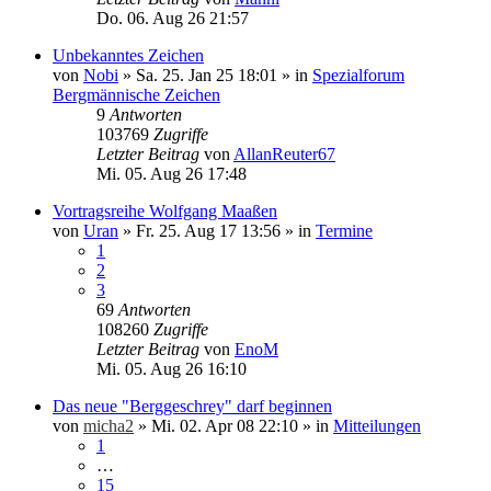
Do. 06. Aug 26 21:57
Unbekanntes Zeichen
von
Nobi
»
Sa. 25. Jan 25 18:01
» in
Spezialforum
Bergmännische Zeichen
9
Antworten
103769
Zugriffe
Letzter Beitrag
von
AllanReuter67
Mi. 05. Aug 26 17:48
Vortragsreihe Wolfgang Maaßen
von
Uran
»
Fr. 25. Aug 17 13:56
» in
Termine
1
2
3
69
Antworten
108260
Zugriffe
Letzter Beitrag
von
EnoM
Mi. 05. Aug 26 16:10
Das neue "Berggeschrey" darf beginnen
von
micha2
»
Mi. 02. Apr 08 22:10
» in
Mitteilungen
1
…
15