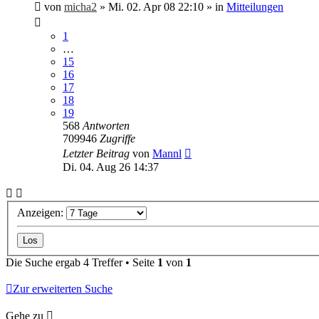
von
micha2
»
Mi. 02. Apr 08 22:10
» in
Mitteilungen
1
…
15
16
17
18
19
568
Antworten
709946
Zugriffe
Letzter Beitrag
von
Mannl
Di. 04. Aug 26 14:37
Anzeigen:
Die Suche ergab 4 Treffer • Seite
1
von
1
Zur erweiterten Suche
Gehe zu