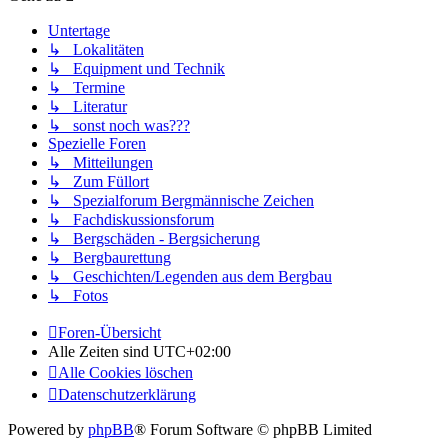
Untertage
↳ Lokalitäten
↳ Equipment und Technik
↳ Termine
↳ Literatur
↳ sonst noch was???
Spezielle Foren
↳ Mitteilungen
↳ Zum Füllort
↳ Spezialforum Bergmännische Zeichen
↳ Fachdiskussionsforum
↳ Bergschäden - Bergsicherung
↳ Bergbaurettung
↳ Geschichten/Legenden aus dem Bergbau
↳ Fotos
Foren-Übersicht
Alle Zeiten sind
UTC+02:00
Alle Cookies löschen
Datenschutzerklärung
Powered by
phpBB
® Forum Software © phpBB Limited