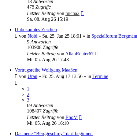
18
Antworten
475
Zugriffe
Letzter Beitrag
von
micha2
Sa. 08. Aug 26 15:19
Unbekanntes Zeichen
von
Nobi
»
Sa. 25. Jan 25 18:01
» in
Spezialforum Bergmänn
9
Antworten
103908
Zugriffe
Letzter Beitrag
von
AllanReuter67
Mi. 05. Aug 26 17:48
Vortragsreihe Wolfgang Maaßen
von
Uran
»
Fr. 25. Aug 17 13:56
» in
Termine
1
2
3
69
Antworten
108407
Zugriffe
Letzter Beitrag
von
EnoM
Mi. 05. Aug 26 16:10
Das neue "Berggeschrey" darf beginnen