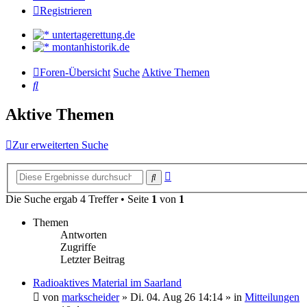
Registrieren
untertagerettung.de
montanhistorik.de
Foren-Übersicht
Suche
Aktive Themen
Suche
Aktive Themen
Zur erweiterten Suche
Erweiterte
Suche
Suche
Die Suche ergab 4 Treffer • Seite
1
von
1
Themen
Antworten
Zugriffe
Letzter Beitrag
Radioaktives Material im Saarland
von
markscheider
»
Di. 04. Aug 26 14:14
» in
Mitteilungen