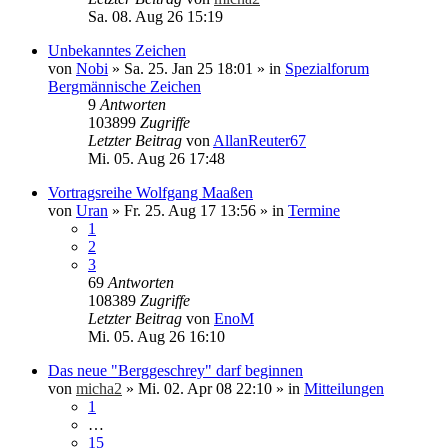
Sa. 08. Aug 26 15:19
Unbekanntes Zeichen
von
Nobi
»
Sa. 25. Jan 25 18:01
» in
Spezialforum
Bergmännische Zeichen
9
Antworten
103899
Zugriffe
Letzter Beitrag
von
AllanReuter67
Mi. 05. Aug 26 17:48
Vortragsreihe Wolfgang Maaßen
von
Uran
»
Fr. 25. Aug 17 13:56
» in
Termine
1
2
3
69
Antworten
108389
Zugriffe
Letzter Beitrag
von
EnoM
Mi. 05. Aug 26 16:10
Das neue "Berggeschrey" darf beginnen
von
micha2
»
Mi. 02. Apr 08 22:10
» in
Mitteilungen
1
…
15