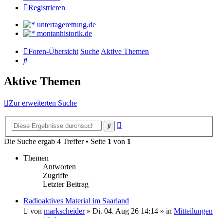
Registrieren
untertagerettung.de
montanhistorik.de
Foren-Übersicht
Suche
Aktive Themen
Suche
Aktive Themen
Zur erweiterten Suche
Erweiterte
Suche
Suche
Die Suche ergab 4 Treffer • Seite
1
von
1
Themen
Antworten
Zugriffe
Letzter Beitrag
Radioaktives Material im Saarland
von
markscheider
»
Di. 04. Aug 26 14:14
» in
Mitteilungen