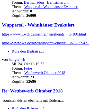
Forum:
Bergschäden - Bergsicherung
Thema:
Wuppertal - Wohnhäuser Evakuiert
Antworten:
0
Zugriffe:
26000
Wuppertal - Wohnhäuser Evakuiert
https://www1.wdr.de/nachrichten/rheinla ... z-100.html
https://www.wz.de/nrw/wuppertal/einstur ... d-37359471
Rufe den Beitrag auf
von
hungerlieb
Mi. 24. Okt 18 19:52
Forum:
Fotos
Thema:
Wettbewerb Oktober 2018
Antworten:
23
Zugriffe:
52686
Re: Wettbewerb Oktober 2018
Touristen dürfen ebenfalls mit fördern....
Rufe den Beitrag auf