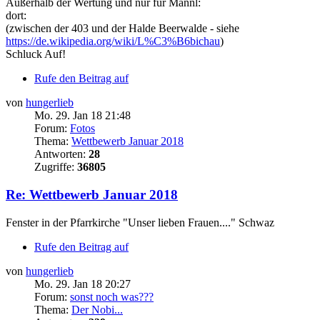
Außerhalb der Wertung und nur für Mannl:
dort:
(zwischen der 403 und der Halde Beerwalde - siehe
https://de.wikipedia.org/wiki/L%C3%B6bichau
)
Schluck Auf!
Rufe den Beitrag auf
von
hungerlieb
Mo. 29. Jan 18 21:48
Forum:
Fotos
Thema:
Wettbewerb Januar 2018
Antworten:
28
Zugriffe:
36805
Re: Wettbewerb Januar 2018
Fenster in der Pfarrkirche "Unser lieben Frauen...." Schwaz
Rufe den Beitrag auf
von
hungerlieb
Mo. 29. Jan 18 20:27
Forum:
sonst noch was???
Thema:
Der Nobi...