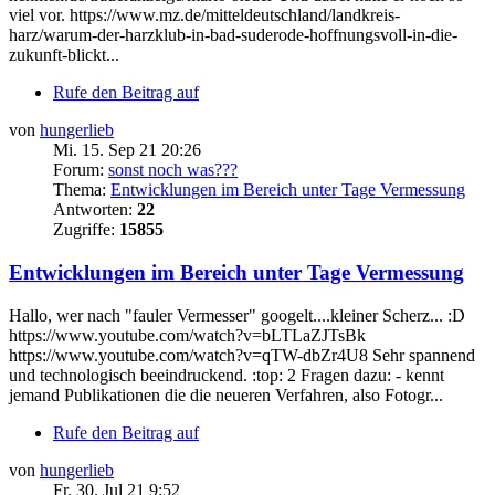
viel vor. https://www.mz.de/mitteldeutschland/landkreis-
harz/warum-der-harzklub-in-bad-suderode-hoffnungsvoll-in-die-
zukunft-blickt...
Rufe den Beitrag auf
von
hungerlieb
Mi. 15. Sep 21 20:26
Forum:
sonst noch was???
Thema:
Entwicklungen im Bereich unter Tage Vermessung
Antworten:
22
Zugriffe:
15855
Entwicklungen im Bereich unter Tage Vermessung
Hallo, wer nach "fauler Vermesser" googelt....kleiner Scherz... :D
https://www.youtube.com/watch?v=bLTLaZJTsBk
https://www.youtube.com/watch?v=qTW-dbZr4U8 Sehr spannend
und technologisch beeindruckend. :top: 2 Fragen dazu: - kennt
jemand Publikationen die die neueren Verfahren, also Fotogr...
Rufe den Beitrag auf
von
hungerlieb
Fr. 30. Jul 21 9:52