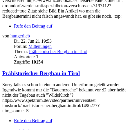
verschlossen https://www.mz.de/lokal/aschersleben/alte-stollen-in-
drohndorf-werden-mit-spezialbeton-verschlossen-3193112?
reduced=true Zitat: siehe Bild Ein Artikel wo man die
Bergbautermini nicht falsch angewandt hat, es gibt sie noch. :top:
Rufe den Beitrag auf
von
hungerlieb
Di. 22. Jun 21 19:53
Forum:
Mitteilungen
Thema:
Prähistorischer Bergbau in Tirol
Antworten:
1
Zugriffe:
10154
Prähistorischer Bergbau in Tirol
Sorry falls es schon in einem anderen Unterforum geteilt wurde:
Irgendwie kommt mir die "Bauernzeche" bekannt vor :D aber heißt
nicht der Tagebau auch "WildeKirch"?
https://www.spektrum.de/video/partner/universitaet-
innsbruck/praehistorischer-bergbau-in-tirol/1496277?
utm_source=S...
Rufe den Beitrag auf