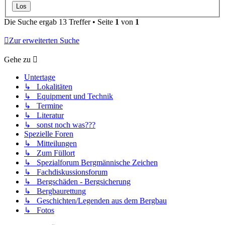
Die Suche ergab 13 Treffer • Seite
1
von
1
Zur erweiterten Suche
Gehe zu
Untertage
↳ Lokalitäten
↳ Equipment und Technik
↳ Termine
↳ Literatur
↳ sonst noch was???
Spezielle Foren
↳ Mitteilungen
↳ Zum Füllort
↳ Spezialforum Bergmännische Zeichen
↳ Fachdiskussionsforum
↳ Bergschäden - Bergsicherung
↳ Bergbaurettung
↳ Geschichten/Legenden aus dem Bergbau
↳ Fotos