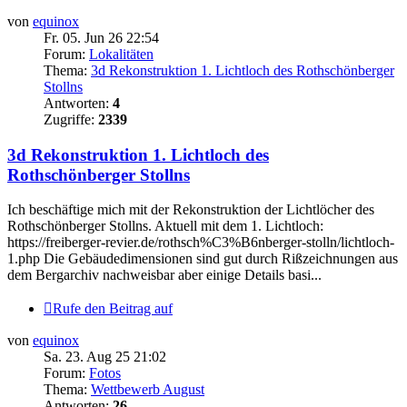
von
equinox
Fr. 05. Jun 26 22:54
Forum:
Lokalitäten
Thema:
3d Rekonstruktion 1. Lichtloch des Rothschönberger
Stollns
Antworten:
4
Zugriffe:
2339
3d Rekonstruktion 1. Lichtloch des
Rothschönberger Stollns
Ich beschäftige mich mit der Rekonstruktion der Lichtlöcher des
Rothschönberger Stollns. Aktuell mit dem 1. Lichtloch:
https://freiberger-revier.de/rothsch%C3%B6nberger-stolln/lichtloch-
1.php Die Gebäudedimensionen sind gut durch Rißzeichnungen aus
dem Bergarchiv nachweisbar aber einige Details basi...
Rufe den Beitrag auf
von
equinox
Sa. 23. Aug 25 21:02
Forum:
Fotos
Thema:
Wettbewerb August
Antworten:
26