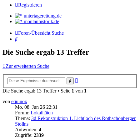
Registrieren
untertagerettung.de
montanhistorik.de
Foren-Übersicht
Suche
Suche
Die Suche ergab 13 Treffer
Zur erweiterten Suche
Erweiterte
Suche
Suche
Die Suche ergab 13 Treffer • Seite
1
von
1
von
equinox
Mo. 08. Jun 26 22:31
Forum:
Lokalitäten
Thema:
3d Rekonstruktion 1. Lichtloch des Rothschönberger
Stollns
Antworten:
4
Zugriffe:
2339