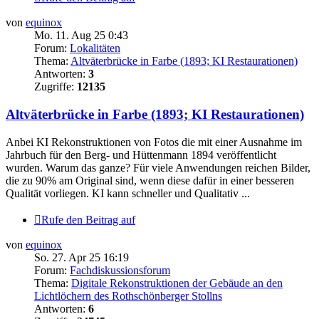
von
equinox
Mo. 11. Aug 25 0:43
Forum:
Lokalitäten
Thema:
Altväterbrücke in Farbe (1893; KI Restaurationen)
Antworten:
3
Zugriffe:
12135
Altväterbrücke in Farbe (1893; KI Restaurationen)
Anbei KI Rekonstruktionen von Fotos die mit einer Ausnahme im
Jahrbuch für den Berg- und Hüttenmann 1894 veröffentlicht
wurden. Warum das ganze? Für viele Anwendungen reichen Bilder,
die zu 90% am Original sind, wenn diese dafür in einer besseren
Qualität vorliegen. KI kann schneller und Qualitativ ...
Rufe den Beitrag auf
von
equinox
So. 27. Apr 25 16:19
Forum:
Fachdiskussionsforum
Thema:
Digitale Rekonstruktionen der Gebäude an den
Lichtlöchern des Rothschönberger Stollns
Antworten:
6