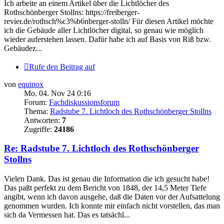
Ich arbeite an einem Artikel über die Lichtlöcher des
Rothschönberger Stollns: https://freiberger-
revier.de/rothsch%c3%b6nberger-stolln/ Für diesen Artikel möchte
ich die Gebäude aller Lichtlöcher digital, so genau wie möglich
wieder auferstehen lassen. Dafür habe ich auf Basis von Riß bzw.
Gebäudez...
Rufe den Beitrag auf
von
equinox
Mo. 04. Nov 24 0:16
Forum:
Fachdiskussionsforum
Thema:
Radstube 7. Lichtloch des Rothschönberger Stollns
Antworten:
7
Zugriffe:
24186
Re: Radstube 7. Lichtloch des Rothschönberger
Stollns
Vielen Dank. Das ist genau die Information die ich gesucht habe!
Das paßt perfekt zu dem Bericht von 1848, der 14,5 Meter Tiefe
angibt, wenn ich davon ausgehe, daß die Daten vor der Aufsattelung
genommen wurden. Ich konnte mir einfach nicht vorstellen, das man
sich da Vermessen hat. Das es tatsächl...