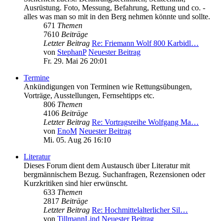
Ausrüstung. Foto, Messung, Befahrung, Rettung und co. -
alles was man so mit in den Berg nehmen könnte und sollte.
671
Themen
7610
Beiträge
Letzter Beitrag
Re: Friemann Wolf 800 Karbidl…
von
StephanP
Neuester Beitrag
Fr. 29. Mai 26 20:01
Termine
Ankündigungen von Terminen wie Rettungsübungen,
Vorträge, Ausstellungen, Fernsehtipps etc.
806
Themen
4106
Beiträge
Letzter Beitrag
Re: Vortragsreihe Wolfgang Ma…
von
EnoM
Neuester Beitrag
Mi. 05. Aug 26 16:10
Literatur
Dieses Forum dient dem Austausch über Literatur mit
bergmännischem Bezug. Suchanfragen, Rezensionen oder
Kurzkritiken sind hier erwünscht.
633
Themen
2817
Beiträge
Letzter Beitrag
Re: Hochmittelalterlicher Sil…
von
TillmannLind
Neuester Beitrag