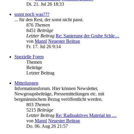
Di. 21. Jul 26 18:33
sonst noch was???
... für den Rest, der sonst nicht passt.
876
Themen
8451
Beiträge
Letzter Beitrag
Re: Sanierung der Grube Schle…
von
Mannl
Neuester Beitrag
Fr. 17. Jul 26 9:14
Spezielle Foren
Themen
Beiträge
Letzter Beitrag
Mitteilungen
Informationsforum. Hier können Newsletter,
Newgroupsbeiträge, Pressemitteilungen etc. mit
bergmännischem Bezug veröffentlicht werden.
803
Themen
5215
Beiträge
Letzter Beitrag
Re: Radioaktives Material im …
von
Mannl
Neuester Beitrag
Do. 06. Aug 26 21:57