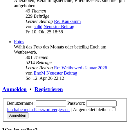
Anekdoten, Befahrungsberichte, Erlebnisse etc. sind hier gut
aufgehoben
49
Themen
229
Beiträge
Letzter Beitrag
Re: Kaukamm
von
solid
Neuester Beitrag
Fr. 10. Okt 25 18:58
Fotos
Wählt das Foto des Monats oder beteiligt Euch am
Wettbewerb.
301
Themen
5214
Beiträge
Letzter Beitrag
Re: Wettbewerb Januar 2026
von
EnoM
Neuester Beitrag
So. 12. Apr 26 22:12
Anmelden
•
Registrieren
Benutzername:
Passwort:
Ich habe mein Passwort vergessen
|
Angemeldet bleiben