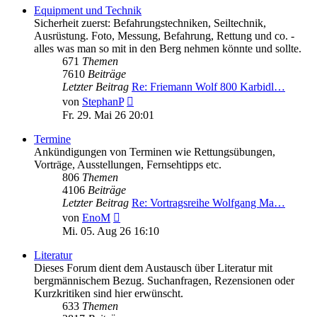
Equipment und Technik
Sicherheit zuerst: Befahrungstechniken, Seiltechnik,
Ausrüstung. Foto, Messung, Befahrung, Rettung und co. -
alles was man so mit in den Berg nehmen könnte und sollte.
671
Themen
7610
Beiträge
Letzter Beitrag
Re: Friemann Wolf 800 Karbidl…
Neuester
von
StephanP
Beitrag
Fr. 29. Mai 26 20:01
Termine
Ankündigungen von Terminen wie Rettungsübungen,
Vorträge, Ausstellungen, Fernsehtipps etc.
806
Themen
4106
Beiträge
Letzter Beitrag
Re: Vortragsreihe Wolfgang Ma…
Neuester
von
EnoM
Beitrag
Mi. 05. Aug 26 16:10
Literatur
Dieses Forum dient dem Austausch über Literatur mit
bergmännischem Bezug. Suchanfragen, Rezensionen oder
Kurzkritiken sind hier erwünscht.
633
Themen