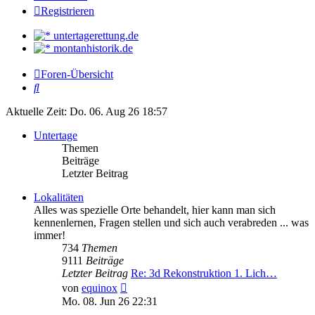
Registrieren
untertagerettung.de
montanhistorik.de
Foren-Übersicht
Suche
Aktuelle Zeit: Do. 06. Aug 26 18:57
Untertage
Themen
Beiträge
Letzter Beitrag
Lokalitäten
Alles was spezielle Orte behandelt, hier kann man sich
kennenlernen, Fragen stellen und sich auch verabreden ... was
immer!
734
Themen
9111
Beiträge
Letzter Beitrag
Re: 3d Rekonstruktion 1. Lich…
Neuester
von
equinox
Beitrag
Mo. 08. Jun 26 22:31