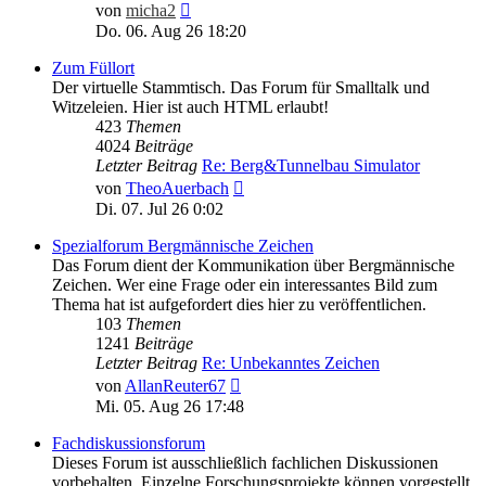
Neuester
von
micha2
Beitrag
Do. 06. Aug 26 18:20
Zum Füllort
Der virtuelle Stammtisch. Das Forum für Smalltalk und
Witzeleien. Hier ist auch HTML erlaubt!
423
Themen
4024
Beiträge
Letzter Beitrag
Re: Berg&Tunnelbau Simulator
Neuester
von
TheoAuerbach
Beitrag
Di. 07. Jul 26 0:02
Spezialforum Bergmännische Zeichen
Das Forum dient der Kommunikation über Bergmännische
Zeichen. Wer eine Frage oder ein interessantes Bild zum
Thema hat ist aufgefordert dies hier zu veröffentlichen.
103
Themen
1241
Beiträge
Letzter Beitrag
Re: Unbekanntes Zeichen
Neuester
von
AllanReuter67
Beitrag
Mi. 05. Aug 26 17:48
Fachdiskussionsforum
Dieses Forum ist ausschließlich fachlichen Diskussionen
vorbehalten. Einzelne Forschungsprojekte können vorgestellt