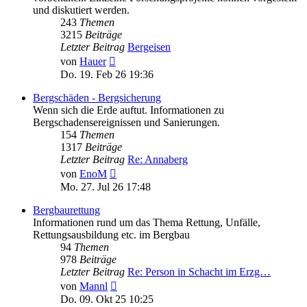
und diskutiert werden.
243
Themen
3215
Beiträge
Letzter Beitrag
Bergeisen
Neuester
von
Hauer
Beitrag
Do. 19. Feb 26 19:36
Bergschäden - Bergsicherung
Wenn sich die Erde auftut. Informationen zu
Bergschadensereignissen und Sanierungen.
154
Themen
1317
Beiträge
Letzter Beitrag
Re: Annaberg
Neuester
von
EnoM
Beitrag
Mo. 27. Jul 26 17:48
Bergbaurettung
Informationen rund um das Thema Rettung, Unfälle,
Rettungsausbildung etc. im Bergbau
94
Themen
978
Beiträge
Letzter Beitrag
Re: Person in Schacht im Erzg…
Neuester
von
Mannl
Beitrag
Do. 09. Okt 25 10:25