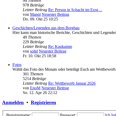
94
Themen
978
Beiträge
Letzter Beitrag
Re: Person in Schacht im Erzg…
von
Mannl
Neuester Beitrag
Do. 09. Okt 25 10:25
Geschichten/Legenden aus dem Bergbau
Hier kann man historische Berichte, Geschichten und Legenden
49
Themen
229
Beiträge
Letzter Beitrag
Re: Kaukamm
von
solid
Neuester Beitrag
Fr. 10. Okt 25 18:58
Fotos
Wählt das Foto des Monats oder beteiligt Euch am Wettbewerb
301
Themen
5214
Beiträge
Letzter Beitrag
Re: Wettbewerb Januar 2026
von
EnoM
Neuester Beitrag
So. 12. Apr 26 22:12
Anmelden
•
Registrieren
Benutzername:
Passwort:
Ich ha