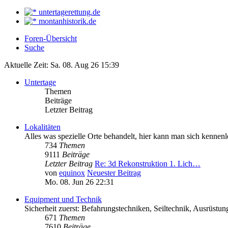
untertagerettung.de
montanhistorik.de
Foren-Übersicht
Suche
Aktuelle Zeit: Sa. 08. Aug 26 15:39
Untertage
Themen
Beiträge
Letzter Beitrag
Lokalitäten
Alles was spezielle Orte behandelt, hier kann man sich kennenl
734
Themen
9111
Beiträge
Letzter Beitrag
Re: 3d Rekonstruktion 1. Lich…
von
equinox
Neuester Beitrag
Mo. 08. Jun 26 22:31
Equipment und Technik
Sicherheit zuerst: Befahrungstechniken, Seiltechnik, Ausrüstu
671
Themen
7610
Beiträge