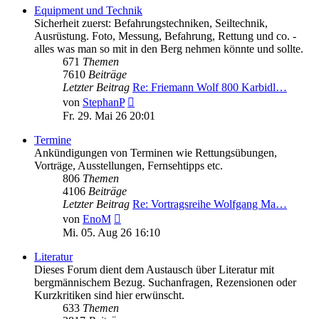
Equipment und Technik
Sicherheit zuerst: Befahrungstechniken, Seiltechnik,
Ausrüstung. Foto, Messung, Befahrung, Rettung und co. -
alles was man so mit in den Berg nehmen könnte und sollte.
671
Themen
7610
Beiträge
Letzter Beitrag
Re: Friemann Wolf 800 Karbidl…
Neuester
von
StephanP
Beitrag
Fr. 29. Mai 26 20:01
Termine
Ankündigungen von Terminen wie Rettungsübungen,
Vorträge, Ausstellungen, Fernsehtipps etc.
806
Themen
4106
Beiträge
Letzter Beitrag
Re: Vortragsreihe Wolfgang Ma…
Neuester
von
EnoM
Beitrag
Mi. 05. Aug 26 16:10
Literatur
Dieses Forum dient dem Austausch über Literatur mit
bergmännischem Bezug. Suchanfragen, Rezensionen oder
Kurzkritiken sind hier erwünscht.
633
Themen