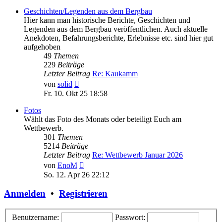
Geschichten/Legenden aus dem Bergbau
Hier kann man historische Berichte, Geschichten und
Legenden aus dem Bergbau veröffentlichen. Auch aktuelle
Anekdoten, Befahrungsberichte, Erlebnisse etc. sind hier gut
aufgehoben
49
Themen
229
Beiträge
Letzter Beitrag
Re: Kaukamm
Neuester
von
solid
Beitrag
Fr. 10. Okt 25 18:58
Fotos
Wählt das Foto des Monats oder beteiligt Euch am
Wettbewerb.
301
Themen
5214
Beiträge
Letzter Beitrag
Re: Wettbewerb Januar 2026
Neuester
von
EnoM
Beitrag
So. 12. Apr 26 22:12
Anmelden
•
Registrieren
Benutzername:
Passwort: