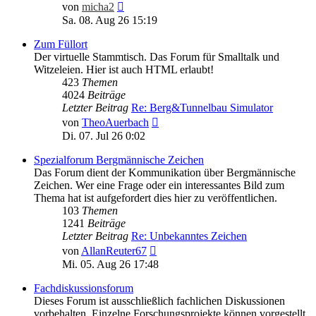
Neuester
von
micha2
Beitrag
Sa. 08. Aug 26 15:19
Zum Füllort
Der virtuelle Stammtisch. Das Forum für Smalltalk und
Witzeleien. Hier ist auch HTML erlaubt!
423
Themen
4024
Beiträge
Letzter Beitrag
Re: Berg&Tunnelbau Simulator
Neuester
von
TheoAuerbach
Beitrag
Di. 07. Jul 26 0:02
Spezialforum Bergmännische Zeichen
Das Forum dient der Kommunikation über Bergmännische
Zeichen. Wer eine Frage oder ein interessantes Bild zum
Thema hat ist aufgefordert dies hier zu veröffentlichen.
103
Themen
1241
Beiträge
Letzter Beitrag
Re: Unbekanntes Zeichen
Neuester
von
AllanReuter67
Beitrag
Mi. 05. Aug 26 17:48
Fachdiskussionsforum
Dieses Forum ist ausschließlich fachlichen Diskussionen
vorbehalten. Einzelne Forschungsprojekte können vorgestellt