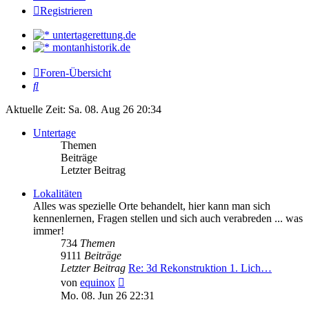
Registrieren
untertagerettung.de
montanhistorik.de
Foren-Übersicht
Suche
Aktuelle Zeit: Sa. 08. Aug 26 20:34
Untertage
Themen
Beiträge
Letzter Beitrag
Lokalitäten
Alles was spezielle Orte behandelt, hier kann man sich
kennenlernen, Fragen stellen und sich auch verabreden ... was
immer!
734
Themen
9111
Beiträge
Letzter Beitrag
Re: 3d Rekonstruktion 1. Lich…
Neuester
von
equinox
Beitrag
Mo. 08. Jun 26 22:31