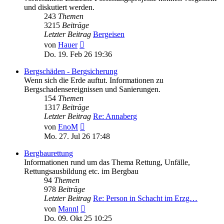
und diskutiert werden.
243
Themen
3215
Beiträge
Letzter Beitrag
Bergeisen
Neuester
von
Hauer
Beitrag
Do. 19. Feb 26 19:36
Bergschäden - Bergsicherung
Wenn sich die Erde auftut. Informationen zu
Bergschadensereignissen und Sanierungen.
154
Themen
1317
Beiträge
Letzter Beitrag
Re: Annaberg
Neuester
von
EnoM
Beitrag
Mo. 27. Jul 26 17:48
Bergbaurettung
Informationen rund um das Thema Rettung, Unfälle,
Rettungsausbildung etc. im Bergbau
94
Themen
978
Beiträge
Letzter Beitrag
Re: Person in Schacht im Erzg…
Neuester
von
Mannl
Beitrag
Do. 09. Okt 25 10:25