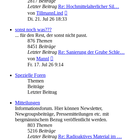
2817
Beiträge
Letzter Beitrag
Re: Hochmittelalterlicher Sil…
Neuester
von
TillmannLind
Beitrag
Di. 21. Jul 26 18:33
sonst noch was???
... für den Rest, der sonst nicht passt.
876
Themen
8451
Beiträge
Letzter Beitrag
Re: Sanierung der Grube Schle…
Neuester
von
Mannl
Beitrag
Fr. 17. Jul 26 9:14
Spezielle Foren
Themen
Beiträge
Letzter Beitrag
Mitteilungen
Informationsforum. Hier können Newsletter,
Newgroupsbeiträge, Pressemitteilungen etc. mit
bergmännischem Bezug veröffentlicht werden.
803
Themen
5216
Beiträge
Letzter Beitrag
Re: Radioaktives Material im …