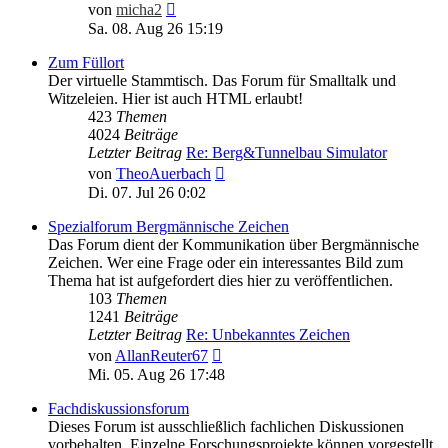
Neuester
von
micha2
Beitrag
Sa. 08. Aug 26 15:19
Zum Füllort
Der virtuelle Stammtisch. Das Forum für Smalltalk und
Witzeleien. Hier ist auch HTML erlaubt!
423
Themen
4024
Beiträge
Letzter Beitrag
Re: Berg&Tunnelbau Simulator
Neuester
von
TheoAuerbach
Beitrag
Di. 07. Jul 26 0:02
Spezialforum Bergmännische Zeichen
Das Forum dient der Kommunikation über Bergmännische
Zeichen. Wer eine Frage oder ein interessantes Bild zum
Thema hat ist aufgefordert dies hier zu veröffentlichen.
103
Themen
1241
Beiträge
Letzter Beitrag
Re: Unbekanntes Zeichen
Neuester
von
AllanReuter67
Beitrag
Mi. 05. Aug 26 17:48
Fachdiskussionsforum
Dieses Forum ist ausschließlich fachlichen Diskussionen
vorbehalten. Einzelne Forschungsprojekte können vorgestellt