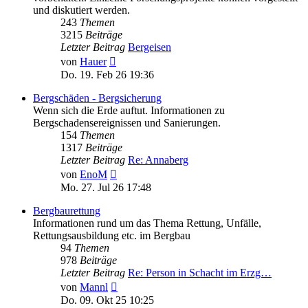
und diskutiert werden.
243
Themen
3215
Beiträge
Letzter Beitrag
Bergeisen
Neuester
von
Hauer
Beitrag
Do. 19. Feb 26 19:36
Bergschäden - Bergsicherung
Wenn sich die Erde auftut. Informationen zu
Bergschadensereignissen und Sanierungen.
154
Themen
1317
Beiträge
Letzter Beitrag
Re: Annaberg
Neuester
von
EnoM
Beitrag
Mo. 27. Jul 26 17:48
Bergbaurettung
Informationen rund um das Thema Rettung, Unfälle,
Rettungsausbildung etc. im Bergbau
94
Themen
978
Beiträge
Letzter Beitrag
Re: Person in Schacht im Erzg…
Neuester
von
Mannl
Beitrag
Do. 09. Okt 25 10:25