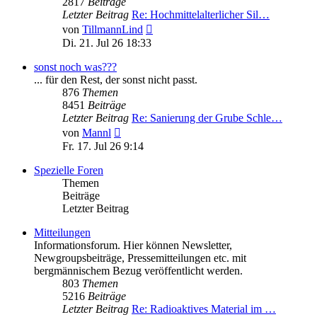
2817
Beiträge
Letzter Beitrag
Re: Hochmittelalterlicher Sil…
Neuester
von
TillmannLind
Beitrag
Di. 21. Jul 26 18:33
sonst noch was???
... für den Rest, der sonst nicht passt.
876
Themen
8451
Beiträge
Letzter Beitrag
Re: Sanierung der Grube Schle…
Neuester
von
Mannl
Beitrag
Fr. 17. Jul 26 9:14
Spezielle Foren
Themen
Beiträge
Letzter Beitrag
Mitteilungen
Informationsforum. Hier können Newsletter,
Newgroupsbeiträge, Pressemitteilungen etc. mit
bergmännischem Bezug veröffentlicht werden.
803
Themen
5216
Beiträge
Letzter Beitrag
Re: Radioaktives Material im …