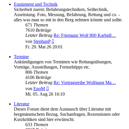
Equipment und Technik
Sicherheit zuerst: Befahrungstechniken, Seiltechnik,
Ausrüstung. Foto, Messung, Befahrung, Rettung und co. -
alles was man so mit in den Berg nehmen könnte und sollte.
671
Themen
7610
Beiträge
Letzter Beitrag
Re: Friemann Wolf 800 Karbidl…
Neuester
von
StephanP
Beitrag
Fr. 29. Mai 26 20:01
Termine
Ankündigungen von Terminen wie Rettungsübungen,
Vorträge, Ausstellungen, Fernsehtipps etc.
806
Themen
4106
Beiträge
Letzter Beitrag
Re: Vortragsreihe Wolfgang Ma…
Neuester
von
EnoM
Beitrag
Mi. 05. Aug 26 16:10
Literatur
Dieses Forum dient dem Austausch über Literatur mit
bergmännischem Bezug. Suchanfragen, Rezensionen oder
Kurzkritiken sind hier erwünscht.
633
Themen