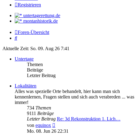
Registrieren
untertagerettung.de
montanhistorik.de
Foren-Übersicht
Suche
Aktuelle Zeit: So. 09. Aug 26 7:41
Untertage
Themen
Beiträge
Letzter Beitrag
Lokalitäten
Alles was spezielle Orte behandelt, hier kann man sich
kennenlernen, Fragen stellen und sich auch verabreden ... was
immer!
734
Themen
9111
Beiträge
Letzter Beitrag
Re: 3d Rekonstruktion 1. Lich…
Neuester
von
equinox
Beitrag
Mo. 08. Jun 26 22:31