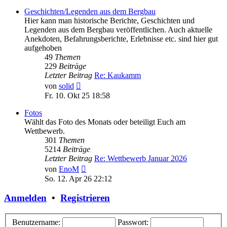
Geschichten/Legenden aus dem Bergbau
Hier kann man historische Berichte, Geschichten und
Legenden aus dem Bergbau veröffentlichen. Auch aktuelle
Anekdoten, Befahrungsberichte, Erlebnisse etc. sind hier gut
aufgehoben
49
Themen
229
Beiträge
Letzter Beitrag
Re: Kaukamm
Neuester
von
solid
Beitrag
Fr. 10. Okt 25 18:58
Fotos
Wählt das Foto des Monats oder beteiligt Euch am
Wettbewerb.
301
Themen
5214
Beiträge
Letzter Beitrag
Re: Wettbewerb Januar 2026
Neuester
von
EnoM
Beitrag
So. 12. Apr 26 22:12
Anmelden
•
Registrieren
Benutzername:
Passwort: