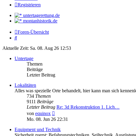
Registrieren
untertagerettung.de
montanhistorik.de
Foren-Übersicht
Suche
Aktuelle Zeit: Sa. 08. Aug 26 12:53
Untertage
Themen
Beiträge
Letzter Beitrag
Lokalitäten
Alles was spezielle Orte behandelt, hier kann man sich kennenl
734
Themen
9111
Beiträge
Letzter Beitrag
Re: 3d Rekonstruktion 1. Lich…
Neuester
von
equinox
Beitrag
Mo. 08. Jun 26 22:31
Equipment und Technik
Sicherheit zuerst: Befahrungstechniken, Seiltechnik, Ausrüstu