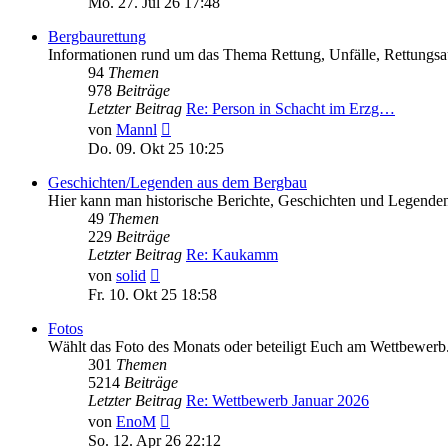
Mo. 27. Jul 26 17:48
Bergbaurettung
Informationen rund um das Thema Rettung, Unfälle, Rettungsa
94
Themen
978
Beiträge
Letzter Beitrag
Re: Person in Schacht im Erzg…
Neuester
von
Mannl
Beitrag
Do. 09. Okt 25 10:25
Geschichten/Legenden aus dem Bergbau
Hier kann man historische Berichte, Geschichten und Legenden
49
Themen
229
Beiträge
Letzter Beitrag
Re: Kaukamm
Neuester
von
solid
Beitrag
Fr. 10. Okt 25 18:58
Fotos
Wählt das Foto des Monats oder beteiligt Euch am Wettbewerb
301
Themen
5214
Beiträge
Letzter Beitrag
Re: Wettbewerb Januar 2026
Neuester
von
EnoM
Beitrag
So. 12. Apr 26 22:12