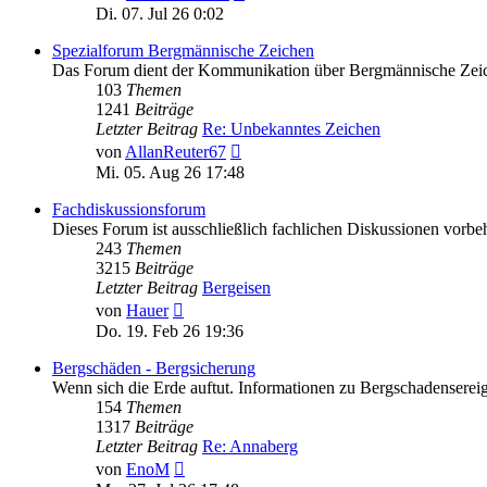
Beitrag
Di. 07. Jul 26 0:02
Spezialforum Bergmännische Zeichen
Das Forum dient der Kommunikation über Bergmännische Zeichen.
103
Themen
1241
Beiträge
Letzter Beitrag
Re: Unbekanntes Zeichen
Neuester
von
AllanReuter67
Beitrag
Mi. 05. Aug 26 17:48
Fachdiskussionsforum
Dieses Forum ist ausschließlich fachlichen Diskussionen vorbeh
243
Themen
3215
Beiträge
Letzter Beitrag
Bergeisen
Neuester
von
Hauer
Beitrag
Do. 19. Feb 26 19:36
Bergschäden - Bergsicherung
Wenn sich die Erde auftut. Informationen zu Bergschadenserei
154
Themen
1317
Beiträge
Letzter Beitrag
Re: Annaberg
Neuester
von
EnoM
Beitrag