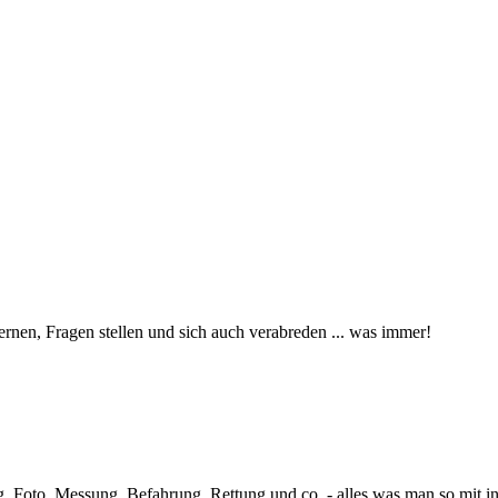
ernen, Fragen stellen und sich auch verabreden ... was immer!
ng. Foto, Messung, Befahrung, Rettung und co. - alles was man so mit i