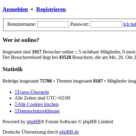
Anmelden
•
Registrieren
Benutzername:
Passwort:
Ich ha
Wer ist online?
Insgesamt sind
1917
Besucher online :: 5 sichtbare Mitglieder, 0 uns
Der Besucherrekord liegt bei
43528
Besuchern, die am Mo. 20. Okt 25
Statistik
Beiträge insgesamt
75786
• Themen insgesamt
8187
• Mitglieder ins
Foren-Übersicht
Alle Zeiten sind
UTC+02:00
Alle Cookies löschen
Datenschutzerklärung
Powered by
phpBB
® Forum Software © phpBB Limited
Deutsche Übersetzung durch
phpBB.de