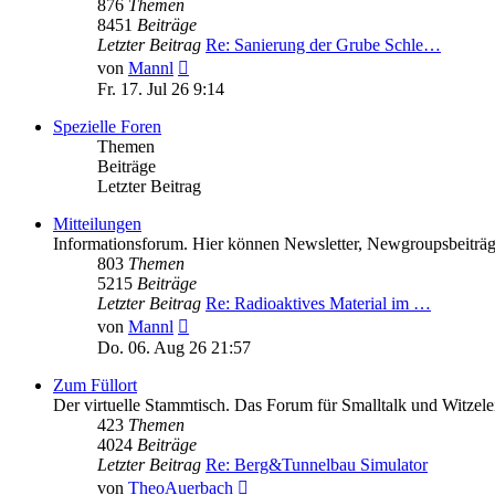
876
Themen
8451
Beiträge
Letzter Beitrag
Re: Sanierung der Grube Schle…
Neuester
von
Mannl
Beitrag
Fr. 17. Jul 26 9:14
Spezielle Foren
Themen
Beiträge
Letzter Beitrag
Mitteilungen
Informationsforum. Hier können Newsletter, Newgroupsbeiträge
803
Themen
5215
Beiträge
Letzter Beitrag
Re: Radioaktives Material im …
Neuester
von
Mannl
Beitrag
Do. 06. Aug 26 21:57
Zum Füllort
Der virtuelle Stammtisch. Das Forum für Smalltalk und Witzele
423
Themen
4024
Beiträge
Letzter Beitrag
Re: Berg&Tunnelbau Simulator
Neuester
von
TheoAuerbach