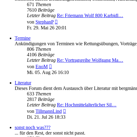
671
Themen
7610
Beiträge
Letzter Beitrag
Re: Friemann Wolf 800 Karbidl…
Neuester
von
StephanP
Beitrag
Fr. 29. Mai 26 20:01
Termine
Ankündigungen von Terminen wie Rettungsübungen, Vorträge, A
806
Themen
4106
Beiträge
Letzter Beitrag
Re: Vortragsreihe Wolfgang Ma…
Neuester
von
EnoM
Beitrag
Mi. 05. Aug 26 16:10
Literatur
Dieses Forum dient dem Austausch über Literatur mit bergmän
633
Themen
2817
Beiträge
Letzter Beitrag
Re: Hochmittelalterlicher Sil…
Neuester
von
TillmannLind
Beitrag
Di. 21. Jul 26 18:33
sonst noch was???
... für den Rest, der sonst nicht passt.