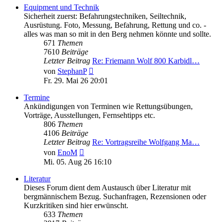
Equipment und Technik
Sicherheit zuerst: Befahrungstechniken, Seiltechnik,
Ausrüstung. Foto, Messung, Befahrung, Rettung und co. -
alles was man so mit in den Berg nehmen könnte und sollte.
671
Themen
7610
Beiträge
Letzter Beitrag
Re: Friemann Wolf 800 Karbidl…
Neuester
von
StephanP
Beitrag
Fr. 29. Mai 26 20:01
Termine
Ankündigungen von Terminen wie Rettungsübungen,
Vorträge, Ausstellungen, Fernsehtipps etc.
806
Themen
4106
Beiträge
Letzter Beitrag
Re: Vortragsreihe Wolfgang Ma…
Neuester
von
EnoM
Beitrag
Mi. 05. Aug 26 16:10
Literatur
Dieses Forum dient dem Austausch über Literatur mit
bergmännischem Bezug. Suchanfragen, Rezensionen oder
Kurzkritiken sind hier erwünscht.
633
Themen