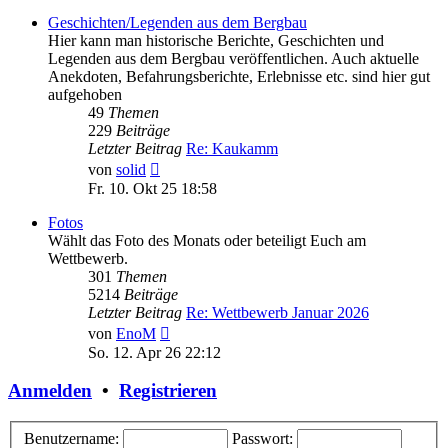
Geschichten/Legenden aus dem Bergbau
Hier kann man historische Berichte, Geschichten und
Legenden aus dem Bergbau veröffentlichen. Auch aktuelle
Anekdoten, Befahrungsberichte, Erlebnisse etc. sind hier gut
aufgehoben
49
Themen
229
Beiträge
Letzter Beitrag
Re: Kaukamm
Neuester
von
solid
Beitrag
Fr. 10. Okt 25 18:58
Fotos
Wählt das Foto des Monats oder beteiligt Euch am
Wettbewerb.
301
Themen
5214
Beiträge
Letzter Beitrag
Re: Wettbewerb Januar 2026
Neuester
von
EnoM
Beitrag
So. 12. Apr 26 22:12
Anmelden
•
Registrieren
Benutzername:
Passwort: