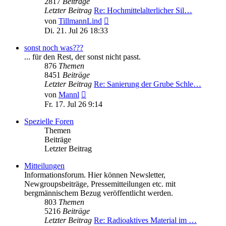
2817
Beiträge
Letzter Beitrag
Re: Hochmittelalterlicher Sil…
Neuester
von
TillmannLind
Beitrag
Di. 21. Jul 26 18:33
sonst noch was???
... für den Rest, der sonst nicht passt.
876
Themen
8451
Beiträge
Letzter Beitrag
Re: Sanierung der Grube Schle…
Neuester
von
Mannl
Beitrag
Fr. 17. Jul 26 9:14
Spezielle Foren
Themen
Beiträge
Letzter Beitrag
Mitteilungen
Informationsforum. Hier können Newsletter,
Newgroupsbeiträge, Pressemitteilungen etc. mit
bergmännischem Bezug veröffentlicht werden.
803
Themen
5216
Beiträge
Letzter Beitrag
Re: Radioaktives Material im …