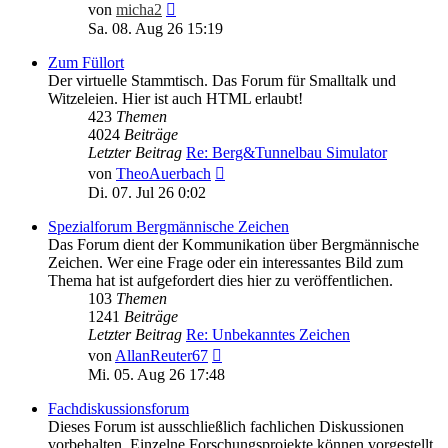
Neuester
von
micha2
Beitrag
Sa. 08. Aug 26 15:19
Zum Füllort
Der virtuelle Stammtisch. Das Forum für Smalltalk und
Witzeleien. Hier ist auch HTML erlaubt!
423
Themen
4024
Beiträge
Letzter Beitrag
Re: Berg&Tunnelbau Simulator
Neuester
von
TheoAuerbach
Beitrag
Di. 07. Jul 26 0:02
Spezialforum Bergmännische Zeichen
Das Forum dient der Kommunikation über Bergmännische
Zeichen. Wer eine Frage oder ein interessantes Bild zum
Thema hat ist aufgefordert dies hier zu veröffentlichen.
103
Themen
1241
Beiträge
Letzter Beitrag
Re: Unbekanntes Zeichen
Neuester
von
AllanReuter67
Beitrag
Mi. 05. Aug 26 17:48
Fachdiskussionsforum
Dieses Forum ist ausschließlich fachlichen Diskussionen
vorbehalten. Einzelne Forschungsprojekte können vorgestellt