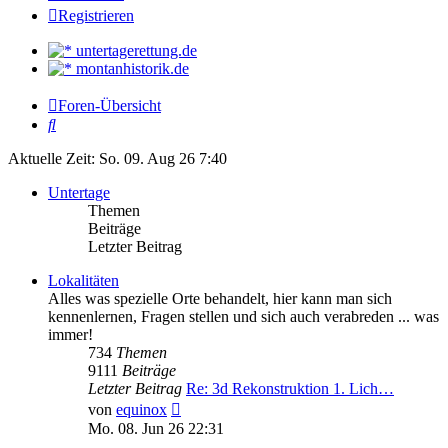
Registrieren
untertagerettung.de
montanhistorik.de
Foren-Übersicht
Suche
Aktuelle Zeit: So. 09. Aug 26 7:40
Untertage
Themen
Beiträge
Letzter Beitrag
Lokalitäten
Alles was spezielle Orte behandelt, hier kann man sich
kennenlernen, Fragen stellen und sich auch verabreden ... was
immer!
734
Themen
9111
Beiträge
Letzter Beitrag
Re: 3d Rekonstruktion 1. Lich…
Neuester
von
equinox
Beitrag
Mo. 08. Jun 26 22:31