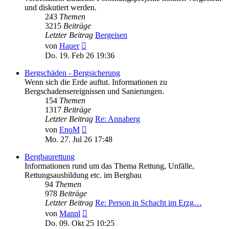
und diskutiert werden.
243
Themen
3215
Beiträge
Letzter Beitrag
Bergeisen
Neuester
von
Hauer
Beitrag
Do. 19. Feb 26 19:36
Bergschäden - Bergsicherung
Wenn sich die Erde auftut. Informationen zu
Bergschadensereignissen und Sanierungen.
154
Themen
1317
Beiträge
Letzter Beitrag
Re: Annaberg
Neuester
von
EnoM
Beitrag
Mo. 27. Jul 26 17:48
Bergbaurettung
Informationen rund um das Thema Rettung, Unfälle,
Rettungsausbildung etc. im Bergbau
94
Themen
978
Beiträge
Letzter Beitrag
Re: Person in Schacht im Erzg…
Neuester
von
Mannl
Beitrag
Do. 09. Okt 25 10:25