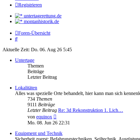
Registrieren
untertagerettung.de
montanhistorik.de
Foren-Übersicht
Suche
Aktuelle Zeit: Do. 06. Aug 26 5:45
Untertage
Themen
Beiträge
Letzter Beitrag
Lokalitäten
Alles was spezielle Orte behandelt, hier kann man sich kennenl
734
Themen
9111
Beiträge
Letzter Beitrag
Re: 3d Rekonstruktion 1. Lich…
Neuester
von
equinox
Beitrag
Mo. 08. Jun 26 22:31
Equipment und Technik
Sicherheit zuerst: Befahrungstechniken, Seiltechnik, Ausrüstu