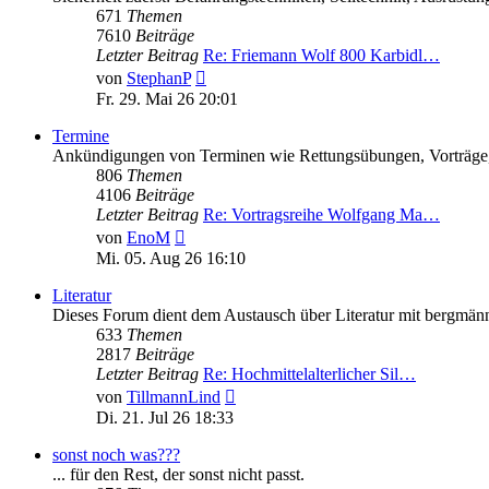
671
Themen
7610
Beiträge
Letzter Beitrag
Re: Friemann Wolf 800 Karbidl…
Neuester
von
StephanP
Beitrag
Fr. 29. Mai 26 20:01
Termine
Ankündigungen von Terminen wie Rettungsübungen, Vorträge, A
806
Themen
4106
Beiträge
Letzter Beitrag
Re: Vortragsreihe Wolfgang Ma…
Neuester
von
EnoM
Beitrag
Mi. 05. Aug 26 16:10
Literatur
Dieses Forum dient dem Austausch über Literatur mit bergmän
633
Themen
2817
Beiträge
Letzter Beitrag
Re: Hochmittelalterlicher Sil…
Neuester
von
TillmannLind
Beitrag
Di. 21. Jul 26 18:33
sonst noch was???
... für den Rest, der sonst nicht passt.