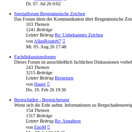
Beitrag
Di. 07. Jul 26 0:02
Spezialforum Bergmännische Zeichen
Das Forum dient der Kommunikation über Bergmännische Zeichen.
103
Themen
1241
Beiträge
Letzter Beitrag
Re: Unbekanntes Zeichen
Neuester
von
AllanReuter67
Beitrag
Mi. 05. Aug 26 17:48
Fachdiskussionsforum
Dieses Forum ist ausschließlich fachlichen Diskussionen vorbeh
243
Themen
3215
Beiträge
Letzter Beitrag
Bergeisen
Neuester
von
Hauer
Beitrag
Do. 19. Feb 26 19:36
Bergschäden - Bergsicherung
Wenn sich die Erde auftut. Informationen zu Bergschadenserei
154
Themen
1317
Beiträge
Letzter Beitrag
Re: Annaberg
Neuester
von
EnoM
Beitrag