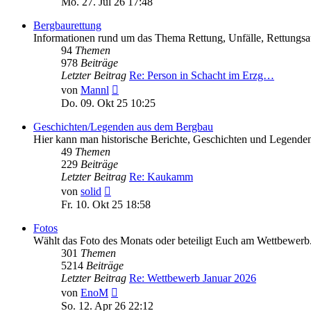
Mo. 27. Jul 26 17:48
Bergbaurettung
Informationen rund um das Thema Rettung, Unfälle, Rettungsa
94
Themen
978
Beiträge
Letzter Beitrag
Re: Person in Schacht im Erzg…
Neuester
von
Mannl
Beitrag
Do. 09. Okt 25 10:25
Geschichten/Legenden aus dem Bergbau
Hier kann man historische Berichte, Geschichten und Legenden
49
Themen
229
Beiträge
Letzter Beitrag
Re: Kaukamm
Neuester
von
solid
Beitrag
Fr. 10. Okt 25 18:58
Fotos
Wählt das Foto des Monats oder beteiligt Euch am Wettbewerb
301
Themen
5214
Beiträge
Letzter Beitrag
Re: Wettbewerb Januar 2026
Neuester
von
EnoM
Beitrag
So. 12. Apr 26 22:12