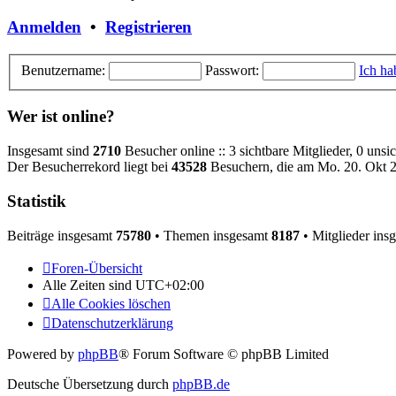
Anmelden
•
Registrieren
Benutzername:
Passwort:
Ich ha
Wer ist online?
Insgesamt sind
2710
Besucher online :: 3 sichtbare Mitglieder, 0 uns
Der Besucherrekord liegt bei
43528
Besuchern, die am Mo. 20. Okt 25
Statistik
Beiträge insgesamt
75780
• Themen insgesamt
8187
• Mitglieder ins
Foren-Übersicht
Alle Zeiten sind
UTC+02:00
Alle Cookies löschen
Datenschutzerklärung
Powered by
phpBB
® Forum Software © phpBB Limited
Deutsche Übersetzung durch
phpBB.de