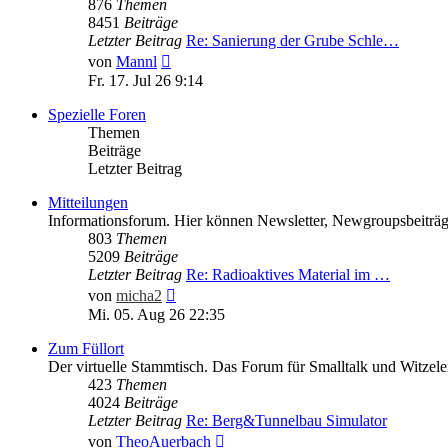
876
Themen
8451
Beiträge
Letzter Beitrag
Re: Sanierung der Grube Schle…
Neuester
von
Mannl
Beitrag
Fr. 17. Jul 26 9:14
Spezielle Foren
Themen
Beiträge
Letzter Beitrag
Mitteilungen
Informationsforum. Hier können Newsletter, Newgroupsbeiträge
803
Themen
5209
Beiträge
Letzter Beitrag
Re: Radioaktives Material im …
Neuester
von
micha2
Beitrag
Mi. 05. Aug 26 22:35
Zum Füllort
Der virtuelle Stammtisch. Das Forum für Smalltalk und Witzele
423
Themen
4024
Beiträge
Letzter Beitrag
Re: Berg&Tunnelbau Simulator
Neuester
von
TheoAuerbach