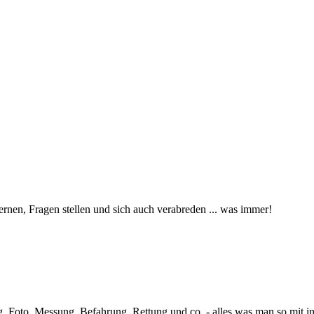
ernen, Fragen stellen und sich auch verabreden ... was immer!
ng. Foto, Messung, Befahrung, Rettung und co. - alles was man so mit i