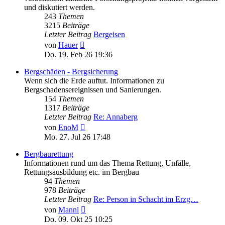
und diskutiert werden.
243
Themen
3215
Beiträge
Letzter Beitrag
Bergeisen
Neuester
von
Hauer
Beitrag
Do. 19. Feb 26 19:36
Bergschäden - Bergsicherung
Wenn sich die Erde auftut. Informationen zu
Bergschadensereignissen und Sanierungen.
154
Themen
1317
Beiträge
Letzter Beitrag
Re: Annaberg
Neuester
von
EnoM
Beitrag
Mo. 27. Jul 26 17:48
Bergbaurettung
Informationen rund um das Thema Rettung, Unfälle,
Rettungsausbildung etc. im Bergbau
94
Themen
978
Beiträge
Letzter Beitrag
Re: Person in Schacht im Erzg…
Neuester
von
Mannl
Beitrag
Do. 09. Okt 25 10:25