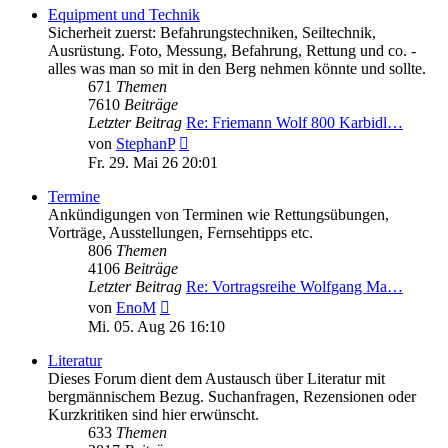
Equipment und Technik
Sicherheit zuerst: Befahrungstechniken, Seiltechnik,
Ausrüstung. Foto, Messung, Befahrung, Rettung und co. -
alles was man so mit in den Berg nehmen könnte und sollte.
671
Themen
7610
Beiträge
Letzter Beitrag
Re: Friemann Wolf 800 Karbidl…
Neuester
von
StephanP
Beitrag
Fr. 29. Mai 26 20:01
Termine
Ankündigungen von Terminen wie Rettungsübungen,
Vorträge, Ausstellungen, Fernsehtipps etc.
806
Themen
4106
Beiträge
Letzter Beitrag
Re: Vortragsreihe Wolfgang Ma…
Neuester
von
EnoM
Beitrag
Mi. 05. Aug 26 16:10
Literatur
Dieses Forum dient dem Austausch über Literatur mit
bergmännischem Bezug. Suchanfragen, Rezensionen oder
Kurzkritiken sind hier erwünscht.
633
Themen