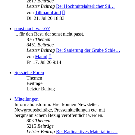
2817
Beiträge
Letzter Beitrag
Re: Hochmittelalterlicher Sil…
Neuester
von
TillmannLind
Beitrag
Di. 21. Jul 26 18:33
sonst noch was???
... für den Rest, der sonst nicht passt.
876
Themen
8451
Beiträge
Letzter Beitrag
Re: Sanierung der Grube Schle…
Neuester
von
Mannl
Beitrag
Fr. 17. Jul 26 9:14
Spezielle Foren
Themen
Beiträge
Letzter Beitrag
Mitteilungen
Informationsforum. Hier können Newsletter,
Newgroupsbeiträge, Pressemitteilungen etc. mit
bergmännischem Bezug veröffentlicht werden.
803
Themen
5215
Beiträge
Letzter Beitrag
Re: Radioaktives Material im …