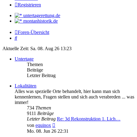
Registrieren
untertagerettung.de
montanhistorik.de
Foren-Übersicht
Suche
Aktuelle Zeit: Sa. 08. Aug 26 13:23
Untertage
Themen
Beiträge
Letzter Beitrag
Lokalitäten
Alles was spezielle Orte behandelt, hier kann man sich
kennenlernen, Fragen stellen und sich auch verabreden ... was
immer!
734
Themen
9111
Beiträge
Letzter Beitrag
Re: 3d Rekonstruktion 1. Lich…
Neuester
von
equinox
Beitrag
Mo. 08. Jun 26 22:31