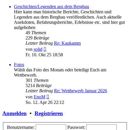
Geschichten/Legenden aus dem Bergbau
Hier kann man historische Berichte, Geschichten und
Legenden aus dem Bergbau veröffentlichen. Auch aktuelle
Anekdoten, Befahrungsberichte, Erlebnisse etc. sind hier gut
aufgehoben
49
Themen
229
Beiträge
Letzter Beitrag
Re: Kaukamm
Neuester
von
solid
Beitrag
Fr. 10. Okt 25 18:58
Fotos
Wählt das Foto des Monats oder beteiligt Euch am
Wettbewerb.
301
Themen
5214
Beiträge
Letzter Beitrag
Re: Wettbewerb Januar 2026
Neuester
von
EnoM
Beitrag
So. 12. Apr 26 22:12
Anmelden
•
Registrieren
Benutzername:
Passwort: