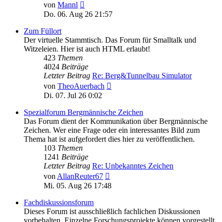
Neuester
von
Mannl
Beitrag
Do. 06. Aug 26 21:57
Zum Füllort
Der virtuelle Stammtisch. Das Forum für Smalltalk und
Witzeleien. Hier ist auch HTML erlaubt!
423
Themen
4024
Beiträge
Letzter Beitrag
Re: Berg&Tunnelbau Simulator
Neuester
von
TheoAuerbach
Beitrag
Di. 07. Jul 26 0:02
Spezialforum Bergmännische Zeichen
Das Forum dient der Kommunikation über Bergmännische
Zeichen. Wer eine Frage oder ein interessantes Bild zum
Thema hat ist aufgefordert dies hier zu veröffentlichen.
103
Themen
1241
Beiträge
Letzter Beitrag
Re: Unbekanntes Zeichen
Neuester
von
AllanReuter67
Beitrag
Mi. 05. Aug 26 17:48
Fachdiskussionsforum
Dieses Forum ist ausschließlich fachlichen Diskussionen
vorbehalten. Einzelne Forschungsprojekte können vorgestellt