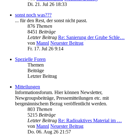
Di. 21. Jul 26 18:33
sonst noch was???
... für den Rest, der sonst nicht passt.
876
Themen
8451
Beiträge
Letzter Beitrag
Re: Sanierung der Grube Schle…
von
Mannl
Neuester Beitrag
Fr. 17. Jul 26 9:14
Spezielle Foren
Themen
Beiträge
Letzter Beitrag
Mitteilungen
Informationsforum. Hier können Newsletter,
Newgroupsbeiträge, Pressemitteilungen etc. mit
bergmännischem Bezug veröffentlicht werden.
803
Themen
5215
Beiträge
Letzter Beitrag
Re: Radioaktives Material im …
von
Mannl
Neuester Beitrag
Do. 06. Aug 26 21:57