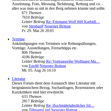
Ausrüstung. Foto, Messung, Befahrung, Rettung und co. -
alles was man so mit in den Berg nehmen könnte und sollte.
671
Themen
7610
Beiträge
Letzter Beitrag
Re: Friemann Wolf 800 Karbidl…
von
StephanP
Neuester Beitrag
Fr. 29. Mai 26 20:01
Termine
Ankündigungen von Terminen wie Rettungsübungen,
Vorträge, Ausstellungen, Fernsehtipps etc.
806
Themen
4106
Beiträge
Letzter Beitrag
Re: Vortragsreihe Wolfgang Ma…
von
EnoM
Neuester Beitrag
Mi. 05. Aug 26 16:10
Literatur
Dieses Forum dient dem Austausch über Literatur mit
bergmännischem Bezug. Suchanfragen, Rezensionen oder
Kurzkritiken sind hier erwünscht.
633
Themen
2817
Beiträge
Letzter Beitrag
Re: Hochmittelalterlicher Sil…
von
TillmannLind
Neuester Beitrag