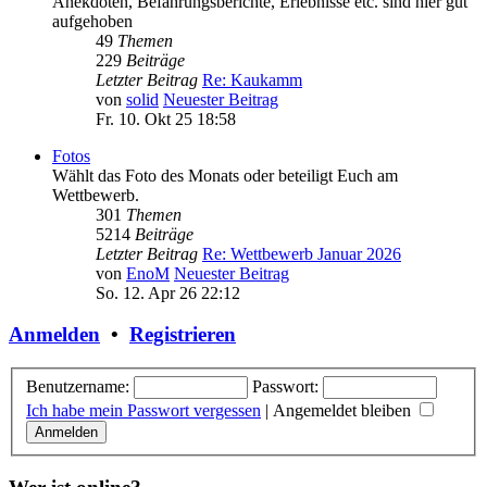
Anekdoten, Befahrungsberichte, Erlebnisse etc. sind hier gut
aufgehoben
49
Themen
229
Beiträge
Letzter Beitrag
Re: Kaukamm
von
solid
Neuester Beitrag
Fr. 10. Okt 25 18:58
Fotos
Wählt das Foto des Monats oder beteiligt Euch am
Wettbewerb.
301
Themen
5214
Beiträge
Letzter Beitrag
Re: Wettbewerb Januar 2026
von
EnoM
Neuester Beitrag
So. 12. Apr 26 22:12
Anmelden
•
Registrieren
Benutzername:
Passwort:
Ich habe mein Passwort vergessen
|
Angemeldet bleiben