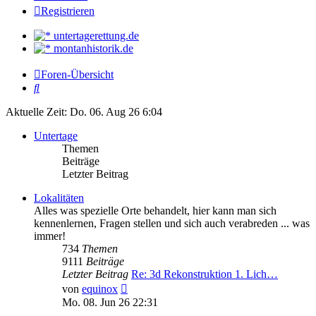
Registrieren
untertagerettung.de
montanhistorik.de
Foren-Übersicht
Suche
Aktuelle Zeit: Do. 06. Aug 26 6:04
Untertage
Themen
Beiträge
Letzter Beitrag
Lokalitäten
Alles was spezielle Orte behandelt, hier kann man sich
kennenlernen, Fragen stellen und sich auch verabreden ... was
immer!
734
Themen
9111
Beiträge
Letzter Beitrag
Re: 3d Rekonstruktion 1. Lich…
Neuester
von
equinox
Beitrag
Mo. 08. Jun 26 22:31