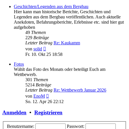
Geschichten/Legenden aus dem Bergbau
Hier kann man historische Berichte, Geschichten und
Legenden aus dem Bergbau veröffentlichen. Auch aktuelle
Anekdoten, Befahrungsberichte, Erlebnisse etc. sind hier gut
aufgehoben
49
Themen
229
Beiträge
Letzter Beitrag
Re: Kaukamm
Neuester
von
solid
Beitrag
Fr. 10. Okt 25 18:58
Fotos
Wählt das Foto des Monats oder beteiligt Euch am
Wettbewerb.
301
Themen
5214
Beiträge
Letzter Beitrag
Re: Wettbewerb Januar 2026
Neuester
von
EnoM
Beitrag
So. 12. Apr 26 22:12
Anmelden
•
Registrieren
Benutzername:
Passwort: