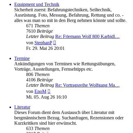
Equipment und Technik
Sicherheit zuerst: Befahrungstechniken, Seiltechnik,
Ausrüstung. Foto, Messung, Befahrung, Rettung und co. -
alles was man so mit in den Berg nehmen könnte und sollte.
671
Themen
7610
Beiträge
Letzter Beitrag
Re: Friemann Wolf 800 Karbidl…
Neuester
von
StephanP
Beitrag
Fr. 29. Mai 26 20:01
Termine
Ankündigungen von Terminen wie Rettungsübungen,
Vorträge, Ausstellungen, Fernsehtipps etc.
806
Themen
4106
Beiträge
Letzter Beitrag
Re: Vortragsreihe Wolfgang Ma…
Neuester
von
EnoM
Beitrag
Mi. 05. Aug 26 16:10
Literatur
Dieses Forum dient dem Austausch über Literatur mit
bergmännischem Bezug. Suchanfragen, Rezensionen oder
Kurzkritiken sind hier erwünscht.
633
Themen