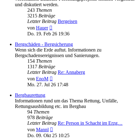
und diskutiert werden.
243
Themen
3215
Beiträge
Letzter Beitrag
Bergeisen
Neuester
von
Hauer
Beitrag
Do. 19. Feb 26 19:36
Bergschäden - Bergsicherung
Wenn sich die Erde auftut. Informationen zu
Bergschadensereignissen und Sanierungen.
154
Themen
1317
Beiträge
Letzter Beitrag
Re: Annaberg
Neuester
von
EnoM
Beitrag
Mo. 27. Jul 26 17:48
Bergbaurettung
Informationen rund um das Thema Rettung, Unfälle,
Rettungsausbildung etc. im Bergbau
94
Themen
978
Beiträge
Letzter Beitrag
Re: Person in Schacht im Erzg…
Neuester
von
Mannl
Beitrag
Do. 09. Okt 25 10:25