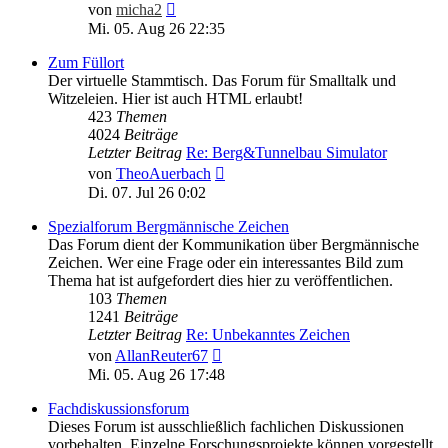
Neuester
von
micha2
Beitrag
Mi. 05. Aug 26 22:35
Zum Füllort
Der virtuelle Stammtisch. Das Forum für Smalltalk und
Witzeleien. Hier ist auch HTML erlaubt!
423
Themen
4024
Beiträge
Letzter Beitrag
Re: Berg&Tunnelbau Simulator
Neuester
von
TheoAuerbach
Beitrag
Di. 07. Jul 26 0:02
Spezialforum Bergmännische Zeichen
Das Forum dient der Kommunikation über Bergmännische
Zeichen. Wer eine Frage oder ein interessantes Bild zum
Thema hat ist aufgefordert dies hier zu veröffentlichen.
103
Themen
1241
Beiträge
Letzter Beitrag
Re: Unbekanntes Zeichen
Neuester
von
AllanReuter67
Beitrag
Mi. 05. Aug 26 17:48
Fachdiskussionsforum
Dieses Forum ist ausschließlich fachlichen Diskussionen
vorbehalten. Einzelne Forschungsprojekte können vorgestellt