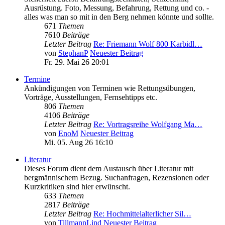
Ausrüstung. Foto, Messung, Befahrung, Rettung und co. -
alles was man so mit in den Berg nehmen könnte und sollte.
671
Themen
7610
Beiträge
Letzter Beitrag
Re: Friemann Wolf 800 Karbidl…
von
StephanP
Neuester Beitrag
Fr. 29. Mai 26 20:01
Termine
Ankündigungen von Terminen wie Rettungsübungen,
Vorträge, Ausstellungen, Fernsehtipps etc.
806
Themen
4106
Beiträge
Letzter Beitrag
Re: Vortragsreihe Wolfgang Ma…
von
EnoM
Neuester Beitrag
Mi. 05. Aug 26 16:10
Literatur
Dieses Forum dient dem Austausch über Literatur mit
bergmännischem Bezug. Suchanfragen, Rezensionen oder
Kurzkritiken sind hier erwünscht.
633
Themen
2817
Beiträge
Letzter Beitrag
Re: Hochmittelalterlicher Sil…
von
TillmannLind
Neuester Beitrag