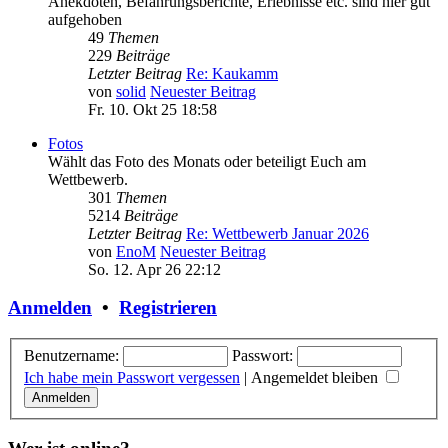
Anekdoten, Befahrungsberichte, Erlebnisse etc. sind hier gut
aufgehoben
49
Themen
229
Beiträge
Letzter Beitrag
Re: Kaukamm
von
solid
Neuester Beitrag
Fr. 10. Okt 25 18:58
Fotos
Wählt das Foto des Monats oder beteiligt Euch am
Wettbewerb.
301
Themen
5214
Beiträge
Letzter Beitrag
Re: Wettbewerb Januar 2026
von
EnoM
Neuester Beitrag
So. 12. Apr 26 22:12
Anmelden
•
Registrieren
Benutzername:
Passwort:
Ich habe mein Passwort vergessen
|
Angemeldet bleiben