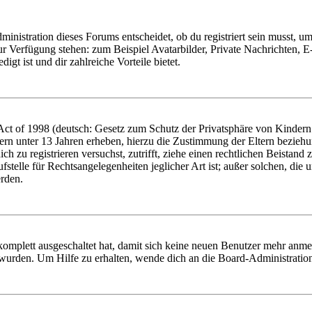
istration dieses Forums entscheidet, ob du registriert sein musst, um Be
zur Verfügung stehen: zum Beispiel Avatarbilder, Private Nachrichten, 
igt ist und dir zahlreiche Vorteile bietet.
t of 1998 (deutsch: Gesetz zum Schutz der Privatsphäre von Kindern i
ern unter 13 Jahren erheben, hierzu die Zustimmung der Eltern bezieh
dich zu registrieren versuchst, zutrifft, ziehe einen rechtlichen Beista
stelle für Rechtsangelegenheiten jeglicher Art ist; außer solchen, die
erden.
 komplett ausgeschaltet hat, damit sich keine neuen Benutzer mehr anm
 wurden. Um Hilfe zu erhalten, wende dich an die Board-Administratio