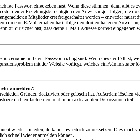
richtige Passwort eingegeben hast. Wenn diese stimmen, dann gibt es
ern oder deiner Erziehungsberechtigten den Anweisungen folgen, die du e
 angemeldeten Mitglieder erst freigeschaltet werden – entweder musst du
. Wenn du eine E-Mail erhalten hast, folge den dort enthaltenen Anweis
nn du dir sicher bist, dass deine E-Mail-Adresse korrekt eingegeben w
Benutzername und dein Passwort richtig sind. Wenn dies der Fall ist, w
igurationsproblem mit der Website vorliegt, welches ein Administrator l
t mehr anmelden?!
rschieden Gründen deaktiviert oder gelöscht hat. Außerdem löschen vie
triere dich einfach erneut und nimm aktiv an den Diskussionen teil!
 nicht wieder mitteilen, du kannst es jedoch zurücksetzen. Dies machs
 dich schnell wieder anmelden können.