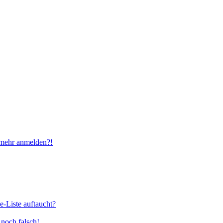
t mehr anmelden?!
e-Liste auftaucht?
 noch falsch!