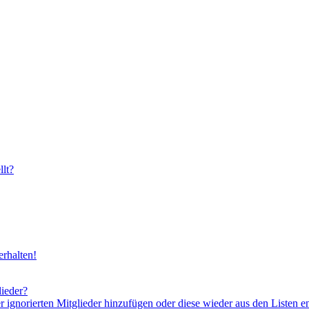
lt?
rhalten!
lieder?
er ignorierten Mitglieder hinzufügen oder diese wieder aus den Listen e