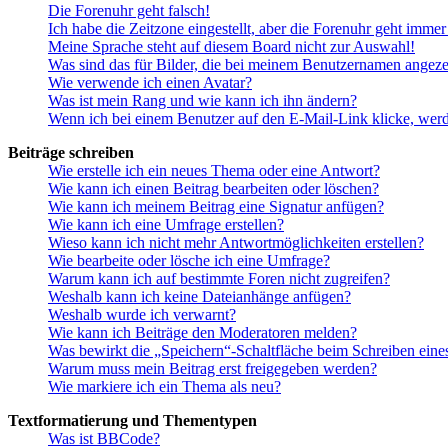
Die Forenuhr geht falsch!
Ich habe die Zeitzone eingestellt, aber die Forenuhr geht immer
Meine Sprache steht auf diesem Board nicht zur Auswahl!
Was sind das für Bilder, die bei meinem Benutzernamen angez
Wie verwende ich einen Avatar?
Was ist mein Rang und wie kann ich ihn ändern?
Wenn ich bei einem Benutzer auf den E-Mail-Link klicke, werd
Beiträge schreiben
Wie erstelle ich ein neues Thema oder eine Antwort?
Wie kann ich einen Beitrag bearbeiten oder löschen?
Wie kann ich meinem Beitrag eine Signatur anfügen?
Wie kann ich eine Umfrage erstellen?
Wieso kann ich nicht mehr Antwortmöglichkeiten erstellen?
Wie bearbeite oder lösche ich eine Umfrage?
Warum kann ich auf bestimmte Foren nicht zugreifen?
Weshalb kann ich keine Dateianhänge anfügen?
Weshalb wurde ich verwarnt?
Wie kann ich Beiträge den Moderatoren melden?
Was bewirkt die „Speichern“-Schaltfläche beim Schreiben eine
Warum muss mein Beitrag erst freigegeben werden?
Wie markiere ich ein Thema als neu?
Textformatierung und Thementypen
Was ist BBCode?