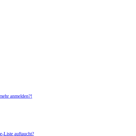
t mehr anmelden?!
e-Liste auftaucht?