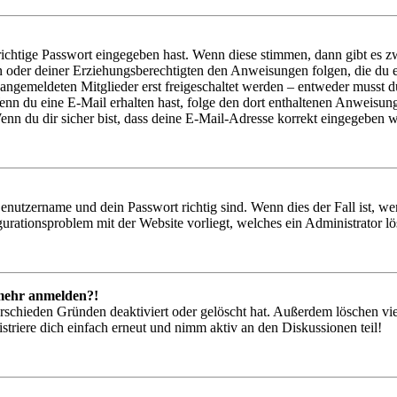
richtige Passwort eingegeben hast. Wenn diese stimmen, dann gibt es
ern oder deiner Erziehungsberechtigten den Anweisungen folgen, die du e
 angemeldeten Mitglieder erst freigeschaltet werden – entweder musst du
. Wenn du eine E-Mail erhalten hast, folge den dort enthaltenen Anweis
nn du dir sicher bist, dass deine E-Mail-Adresse korrekt eingegeben w
Benutzername und dein Passwort richtig sind. Wenn dies der Fall ist, w
igurationsproblem mit der Website vorliegt, welches ein Administrator l
t mehr anmelden?!
rschieden Gründen deaktiviert oder gelöscht hat. Außerdem löschen vie
triere dich einfach erneut und nimm aktiv an den Diskussionen teil!