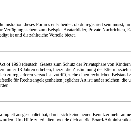
istration dieses Forums entscheidet, ob du registriert sein musst, um Be
zur Verfügung stehen: zum Beispiel Avatarbilder, Private Nachrichten, 
igt ist und dir zahlreiche Vorteile bietet.
t of 1998 (deutsch: Gesetz zum Schutz der Privatsphäre von Kindern i
ern unter 13 Jahren erheben, hierzu die Zustimmung der Eltern bezieh
dich zu registrieren versuchst, zutrifft, ziehe einen rechtlichen Beista
stelle für Rechtsangelegenheiten jeglicher Art ist; außer solchen, die
erden.
 komplett ausgeschaltet hat, damit sich keine neuen Benutzer mehr anm
 wurden. Um Hilfe zu erhalten, wende dich an die Board-Administratio