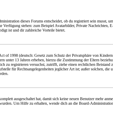
istration dieses Forums entscheidet, ob du registriert sein musst, um Be
zur Verfügung stehen: zum Beispiel Avatarbilder, Private Nachrichten, 
igt ist und dir zahlreiche Vorteile bietet.
t of 1998 (deutsch: Gesetz zum Schutz der Privatsphäre von Kindern i
ern unter 13 Jahren erheben, hierzu die Zustimmung der Eltern bezieh
dich zu registrieren versuchst, zutrifft, ziehe einen rechtlichen Beista
stelle für Rechtsangelegenheiten jeglicher Art ist; außer solchen, die
erden.
 komplett ausgeschaltet hat, damit sich keine neuen Benutzer mehr anm
 wurden. Um Hilfe zu erhalten, wende dich an die Board-Administratio