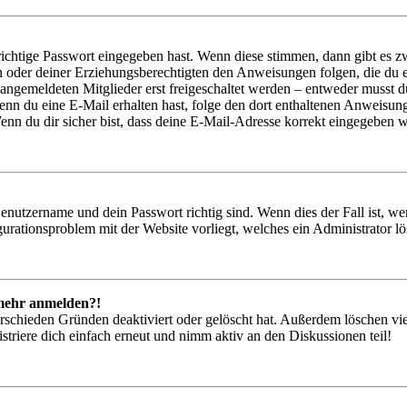
richtige Passwort eingegeben hast. Wenn diese stimmen, dann gibt es
ern oder deiner Erziehungsberechtigten den Anweisungen folgen, die du e
 angemeldeten Mitglieder erst freigeschaltet werden – entweder musst du
. Wenn du eine E-Mail erhalten hast, folge den dort enthaltenen Anweis
nn du dir sicher bist, dass deine E-Mail-Adresse korrekt eingegeben w
Benutzername und dein Passwort richtig sind. Wenn dies der Fall ist, w
igurationsproblem mit der Website vorliegt, welches ein Administrator l
t mehr anmelden?!
rschieden Gründen deaktiviert oder gelöscht hat. Außerdem löschen vie
triere dich einfach erneut und nimm aktiv an den Diskussionen teil!