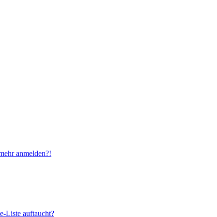
t mehr anmelden?!
e-Liste auftaucht?