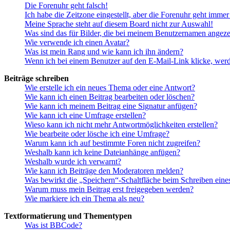
Die Forenuhr geht falsch!
Ich habe die Zeitzone eingestellt, aber die Forenuhr geht immer
Meine Sprache steht auf diesem Board nicht zur Auswahl!
Was sind das für Bilder, die bei meinem Benutzernamen angez
Wie verwende ich einen Avatar?
Was ist mein Rang und wie kann ich ihn ändern?
Wenn ich bei einem Benutzer auf den E-Mail-Link klicke, werd
Beiträge schreiben
Wie erstelle ich ein neues Thema oder eine Antwort?
Wie kann ich einen Beitrag bearbeiten oder löschen?
Wie kann ich meinem Beitrag eine Signatur anfügen?
Wie kann ich eine Umfrage erstellen?
Wieso kann ich nicht mehr Antwortmöglichkeiten erstellen?
Wie bearbeite oder lösche ich eine Umfrage?
Warum kann ich auf bestimmte Foren nicht zugreifen?
Weshalb kann ich keine Dateianhänge anfügen?
Weshalb wurde ich verwarnt?
Wie kann ich Beiträge den Moderatoren melden?
Was bewirkt die „Speichern“-Schaltfläche beim Schreiben eine
Warum muss mein Beitrag erst freigegeben werden?
Wie markiere ich ein Thema als neu?
Textformatierung und Thementypen
Was ist BBCode?