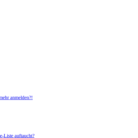
t mehr anmelden?!
e-Liste auftaucht?