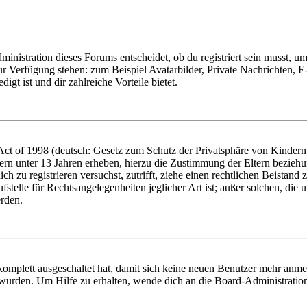
istration dieses Forums entscheidet, ob du registriert sein musst, um Be
zur Verfügung stehen: zum Beispiel Avatarbilder, Private Nachrichten, 
igt ist und dir zahlreiche Vorteile bietet.
t of 1998 (deutsch: Gesetz zum Schutz der Privatsphäre von Kindern i
ern unter 13 Jahren erheben, hierzu die Zustimmung der Eltern bezieh
dich zu registrieren versuchst, zutrifft, ziehe einen rechtlichen Beista
stelle für Rechtsangelegenheiten jeglicher Art ist; außer solchen, die
erden.
 komplett ausgeschaltet hat, damit sich keine neuen Benutzer mehr anm
 wurden. Um Hilfe zu erhalten, wende dich an die Board-Administratio