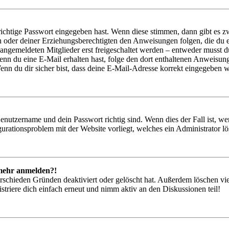
richtige Passwort eingegeben hast. Wenn diese stimmen, dann gibt es
ern oder deiner Erziehungsberechtigten den Anweisungen folgen, die du e
 angemeldeten Mitglieder erst freigeschaltet werden – entweder musst du
. Wenn du eine E-Mail erhalten hast, folge den dort enthaltenen Anweis
nn du dir sicher bist, dass deine E-Mail-Adresse korrekt eingegeben w
Benutzername und dein Passwort richtig sind. Wenn dies der Fall ist, w
igurationsproblem mit der Website vorliegt, welches ein Administrator l
t mehr anmelden?!
rschieden Gründen deaktiviert oder gelöscht hat. Außerdem löschen vie
triere dich einfach erneut und nimm aktiv an den Diskussionen teil!