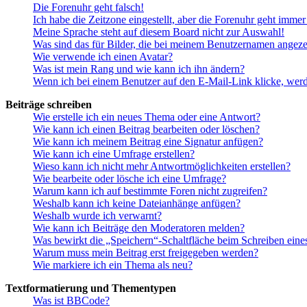
Die Forenuhr geht falsch!
Ich habe die Zeitzone eingestellt, aber die Forenuhr geht immer
Meine Sprache steht auf diesem Board nicht zur Auswahl!
Was sind das für Bilder, die bei meinem Benutzernamen angez
Wie verwende ich einen Avatar?
Was ist mein Rang und wie kann ich ihn ändern?
Wenn ich bei einem Benutzer auf den E-Mail-Link klicke, werd
Beiträge schreiben
Wie erstelle ich ein neues Thema oder eine Antwort?
Wie kann ich einen Beitrag bearbeiten oder löschen?
Wie kann ich meinem Beitrag eine Signatur anfügen?
Wie kann ich eine Umfrage erstellen?
Wieso kann ich nicht mehr Antwortmöglichkeiten erstellen?
Wie bearbeite oder lösche ich eine Umfrage?
Warum kann ich auf bestimmte Foren nicht zugreifen?
Weshalb kann ich keine Dateianhänge anfügen?
Weshalb wurde ich verwarnt?
Wie kann ich Beiträge den Moderatoren melden?
Was bewirkt die „Speichern“-Schaltfläche beim Schreiben eine
Warum muss mein Beitrag erst freigegeben werden?
Wie markiere ich ein Thema als neu?
Textformatierung und Thementypen
Was ist BBCode?