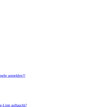
t mehr anmelden?!
e-Liste auftaucht?