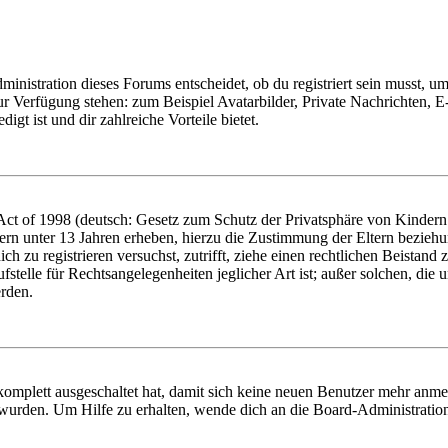
istration dieses Forums entscheidet, ob du registriert sein musst, um Be
zur Verfügung stehen: zum Beispiel Avatarbilder, Private Nachrichten, 
igt ist und dir zahlreiche Vorteile bietet.
t of 1998 (deutsch: Gesetz zum Schutz der Privatsphäre von Kindern i
ern unter 13 Jahren erheben, hierzu die Zustimmung der Eltern bezieh
dich zu registrieren versuchst, zutrifft, ziehe einen rechtlichen Beista
stelle für Rechtsangelegenheiten jeglicher Art ist; außer solchen, die
erden.
 komplett ausgeschaltet hat, damit sich keine neuen Benutzer mehr anm
 wurden. Um Hilfe zu erhalten, wende dich an die Board-Administratio