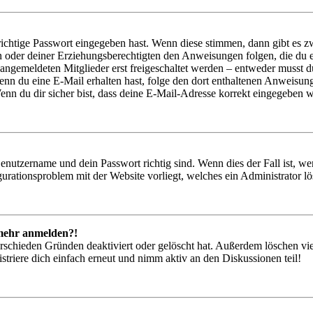
richtige Passwort eingegeben hast. Wenn diese stimmen, dann gibt es
ern oder deiner Erziehungsberechtigten den Anweisungen folgen, die du e
 angemeldeten Mitglieder erst freigeschaltet werden – entweder musst du
. Wenn du eine E-Mail erhalten hast, folge den dort enthaltenen Anweis
nn du dir sicher bist, dass deine E-Mail-Adresse korrekt eingegeben w
Benutzername und dein Passwort richtig sind. Wenn dies der Fall ist, w
igurationsproblem mit der Website vorliegt, welches ein Administrator l
t mehr anmelden?!
rschieden Gründen deaktiviert oder gelöscht hat. Außerdem löschen vie
triere dich einfach erneut und nimm aktiv an den Diskussionen teil!