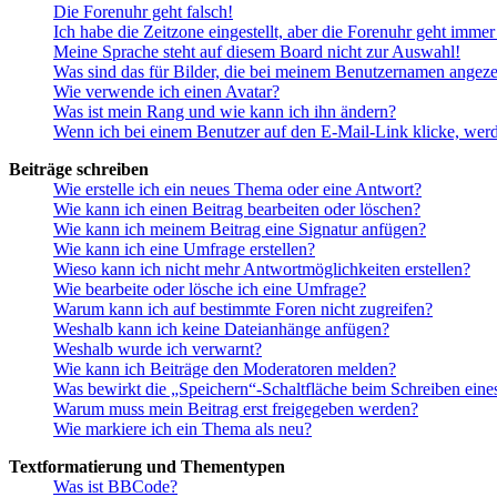
Die Forenuhr geht falsch!
Ich habe die Zeitzone eingestellt, aber die Forenuhr geht immer
Meine Sprache steht auf diesem Board nicht zur Auswahl!
Was sind das für Bilder, die bei meinem Benutzernamen angez
Wie verwende ich einen Avatar?
Was ist mein Rang und wie kann ich ihn ändern?
Wenn ich bei einem Benutzer auf den E-Mail-Link klicke, werd
Beiträge schreiben
Wie erstelle ich ein neues Thema oder eine Antwort?
Wie kann ich einen Beitrag bearbeiten oder löschen?
Wie kann ich meinem Beitrag eine Signatur anfügen?
Wie kann ich eine Umfrage erstellen?
Wieso kann ich nicht mehr Antwortmöglichkeiten erstellen?
Wie bearbeite oder lösche ich eine Umfrage?
Warum kann ich auf bestimmte Foren nicht zugreifen?
Weshalb kann ich keine Dateianhänge anfügen?
Weshalb wurde ich verwarnt?
Wie kann ich Beiträge den Moderatoren melden?
Was bewirkt die „Speichern“-Schaltfläche beim Schreiben eine
Warum muss mein Beitrag erst freigegeben werden?
Wie markiere ich ein Thema als neu?
Textformatierung und Thementypen
Was ist BBCode?