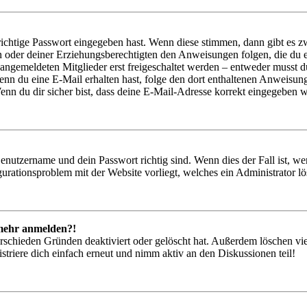
richtige Passwort eingegeben hast. Wenn diese stimmen, dann gibt es
ern oder deiner Erziehungsberechtigten den Anweisungen folgen, die du e
 angemeldeten Mitglieder erst freigeschaltet werden – entweder musst du
. Wenn du eine E-Mail erhalten hast, folge den dort enthaltenen Anweis
nn du dir sicher bist, dass deine E-Mail-Adresse korrekt eingegeben w
Benutzername und dein Passwort richtig sind. Wenn dies der Fall ist, w
igurationsproblem mit der Website vorliegt, welches ein Administrator l
t mehr anmelden?!
rschieden Gründen deaktiviert oder gelöscht hat. Außerdem löschen vie
triere dich einfach erneut und nimm aktiv an den Diskussionen teil!