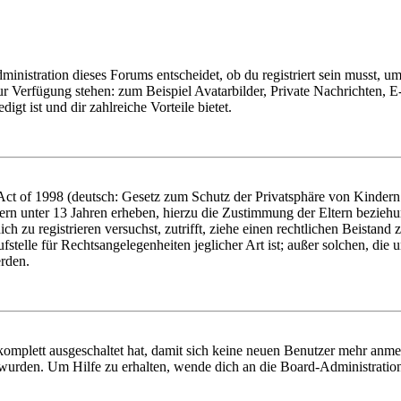
istration dieses Forums entscheidet, ob du registriert sein musst, um Be
zur Verfügung stehen: zum Beispiel Avatarbilder, Private Nachrichten, 
igt ist und dir zahlreiche Vorteile bietet.
t of 1998 (deutsch: Gesetz zum Schutz der Privatsphäre von Kindern i
ern unter 13 Jahren erheben, hierzu die Zustimmung der Eltern bezieh
dich zu registrieren versuchst, zutrifft, ziehe einen rechtlichen Beista
stelle für Rechtsangelegenheiten jeglicher Art ist; außer solchen, die
erden.
 komplett ausgeschaltet hat, damit sich keine neuen Benutzer mehr anm
 wurden. Um Hilfe zu erhalten, wende dich an die Board-Administratio