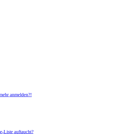
t mehr anmelden?!
e-Liste auftaucht?