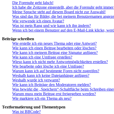
Die Forenuhr geht falsch!
Ich habe die Zeitzone eingestellt, aber die Forenuhr geht immer
Meine Sprache steht auf diesem Board nicht zur Auswahl!
Was sind das für Bilder, die bei meinem Benutzernamen angez
Wie verwende ich einen Avatar?
Was ist mein Rang und wie kann ich ihn ändern?
Wenn ich bei einem Benutzer auf den E-Mail-Link klicke, werd
Beiträge schreiben
Wie erstelle ich ein neues Thema oder eine Antwort?
Wie kann ich einen Beitrag bearbeiten oder löschen?
Wie kann ich meinem Beitrag eine Signatur anfügen?
Wie kann ich eine Umfrage erstellen?
Wieso kann ich nicht mehr Antwortmöglichkeiten erstellen?
Wie bearbeite oder lösche ich eine Umfrage?
Warum kann ich auf bestimmte Foren nicht zugreifen?
Weshalb kann ich keine Dateianhänge anfügen?
Weshalb wurde ich verwarnt?
Wie kann ich Beiträge den Moderatoren melden?
Was bewirkt die „Speichern“-Schaltfläche beim Schreiben eine
Warum muss mein Beitrag erst freigegeben werden?
Wie markiere ich ein Thema als neu?
Textformatierung und Thementypen
Was ist BBCode?